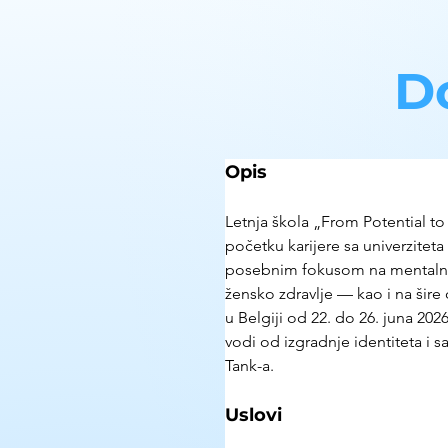
D
Opis
Letnja škola „From Potential to
početku karijere sa univerziteta
posebnim fokusom na mentalno z
žensko zdravlje — kao i na šire 
u Belgiji od 22. do 26. juna 202
vodi od izgradnje identiteta i s
Tank-a.
Uslovi