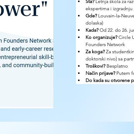
Šta?
 Letnja škola za ra
ekspertima i izgradnju
Gde? 
Louvain-la-Neuve
dolaska)
Kada?
 Od 22. do 26. ju
Ko organizuje? 
Circle
Founders Network
Za koga?
 Za studentkinj
doktorski nivo) sa partn
Troškovi? 
Besplatno
Način prijave? 
Putem 
Do kada su otvorene pr