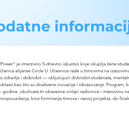
odatne informaci
 Power" je imerzivno 5-dnevno iskustvo koje okuplja žene student
 članica alijanse Circle U. Učesnice rade u timovima na izazovima
dravlje i dobrobit — uključujući dobrobit studenata, mentaln
oblasti kao što su društvene inovacije i obrazovanje. Program, k
6. godine, obuhvata tri obavezne onlajn radionice i intenzivnu n
amopouzdanja, kroz formiranje timova i razvoj projekta, do finaln