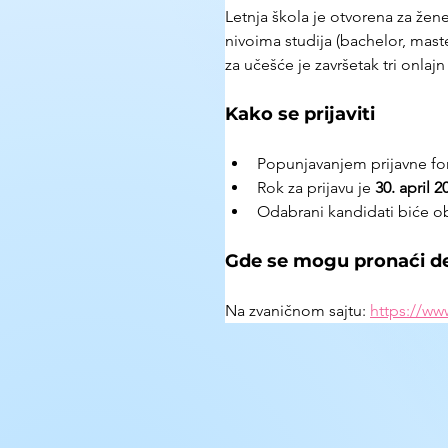
Letnja škola je otvorena za žene 
nivoima studija (bachelor, maste
za učešće je završetak tri onl
Kako se prijaviti
Popunjavanjem prijavne fo
Rok za prijavu je 
30. april 
Odabrani kandidati biće o
Gde se mogu pronaći det
Na zvaničnom sajtu: 
https://ww