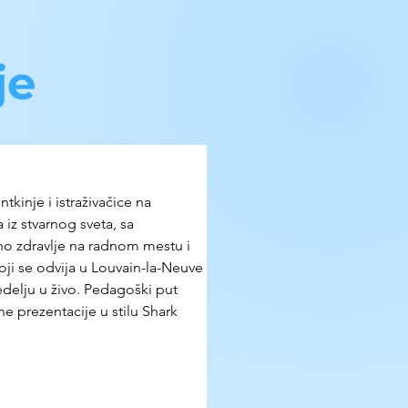
je
kinje i istraživačice na 
 iz stvarnog sveta, sa 
o zdravlje na radnom mestu i 
oji se odvija u Louvain-la-Neuve 
edelju u živo. Pedagoški put 
e prezentacije u stilu Shark 