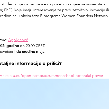
studentkinje i istraživačice na početku karijere sa univerziteta čl
r, PhD), koje imaju interesovanje za preduzetništvo, inovacije il
ajn radionice u okviru faze B programa Women Founders Network 
rme: 
Apply now!
2026. godine
 do 20:00 CEST.
bavešteni 
do sredine maja
.
aljne informacije o prilici?
w.circle-u.eu/open-campus/summer-school-potential-power