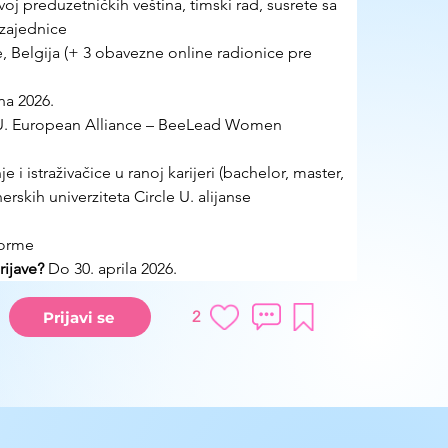
zvoj preduzetničkih veština, timski rad, susrete sa 
 zajednice 
, Belgija (+ 3 obavezne online radionice pre 
na 2026. 
 U. European Alliance – BeeLead Women 
e i istraživačice u ranoj karijeri (bachelor, master, 
erskih univerziteta Circle U. alijanse
forme
ijave?
 Do 30. aprila 2026.
2
Prijavi se