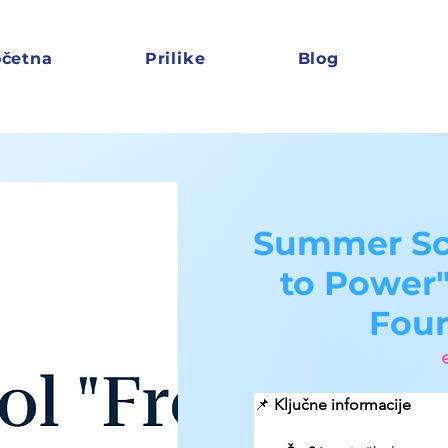
četna
Prilike
Blog
Summer Sch
to Power
Fou
📌 
Ključne informacije