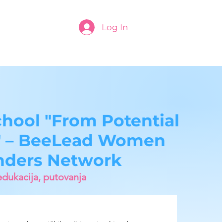
Log In
ool "From Potential
" – BeeLead Women
nders Network
edukacija, putovanja