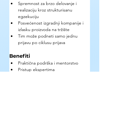
Spremnost za brzo delovanje i 
realizaciju kroz strukturisanu 
egzekuciju 
Posvećenost izgradnji kompanije i 
izlasku proizvoda na tržište 
Tim može podneti samo jednu 
prijavu po ciklusu prijava
Benefiti
Praktična podrška i mentorstvo 
Pristup ekspertima 
Povezivanje sa investitorima i 
međunarodnim ekosistemima 
Dvofazni program: Faza 1 traje 2 
meseca (angažman tima ~6 
nedelja), Faza 2 traje 8 nedelja za 
kohortu najuspešnijih startapa
Kako se prijaviti?
Popunjavanjem 
prijavne forme
.