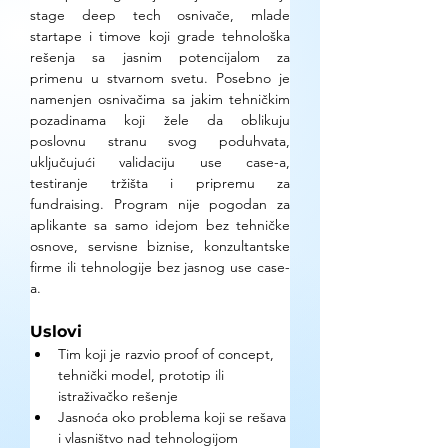
stage deep tech osnivače, mlade 
startape i timove koji grade tehnološka 
rešenja sa jasnim potencijalom za 
primenu u stvarnom svetu. Posebno je 
namenjen osnivačima sa jakim tehničkim 
pozadinama koji žele da oblikuju 
poslovnu stranu svog poduhvata, 
uključujući validaciju use case-a, 
testiranje tržišta i pripremu za 
fundraising. Program nije pogodan za 
aplikante sa samo idejom bez tehničke 
osnove, servisne biznise, konzultantske 
firme ili tehnologije bez jasnog use case-
a.
Uslovi
Tim koji je razvio proof of concept, 
tehnički model, prototip ili 
istraživačko rešenje 
Jasnoća oko problema koji se rešava 
i vlasništvo nad tehnologijom 