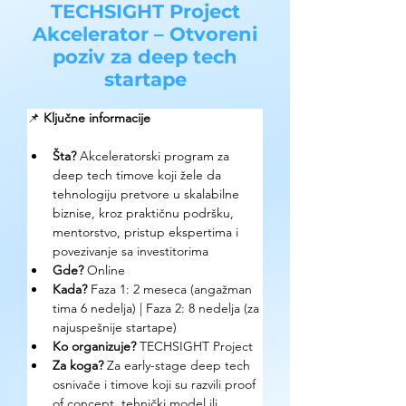
TECHSIGHT Project
Akcelerator – Otvoreni
poziv za deep tech
startape
📌 
Ključne informacije
Šta?
 Akceleratorski program za 
deep tech timove koji žele da 
tehnologiju pretvore u skalabilne 
biznise, kroz praktičnu podršku, 
mentorstvo, pristup ekspertima i 
povezivanje sa investitorima
Gde? 
Online
Kada?
 Faza 1: 2 meseca (angažman 
tima 6 nedelja) | Faza 2: 8 nedelja (za 
najuspešnije startape)
Ko organizuje? 
TECHSIGHT Project
Za koga?
 Za early-stage deep tech 
osnivače i timove koji su razvili proof 
of concept, tehnički model ili 