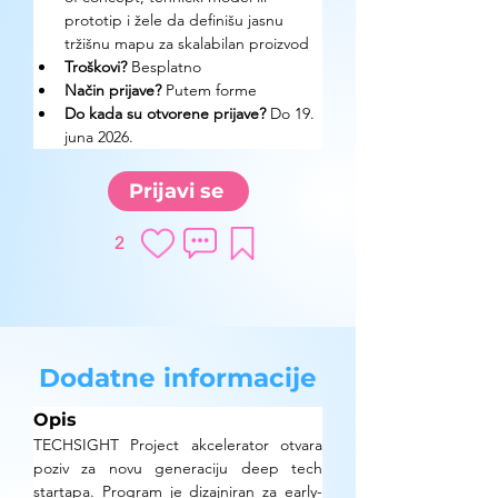
prototip i žele da definišu jasnu 
tržišnu mapu za skalabilan proizvod
Troškovi? 
Besplatno
Način prijave? 
Putem forme
Do kada su otvorene prijave?
 Do 19. 
juna 2026.
Prijavi se
2
Dodatne informacije
Opis
TECHSIGHT Project akcelerator otvara 
poziv za novu generaciju deep tech 
startapa. Program je dizajniran za early-