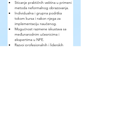
Sticanje praktičnih veština u primeni 
metoda neformalnog obrazovanja.
Individualna i grupna podrška 
tokom kursa i nakon njega za 
implementaciju naučenog.
Mogućnost razmene iskustava sa 
međunarodnim učesnicima i 
ekspertima u NFE.
Razvoj profesionalnih i liderskih 
veština, posebno u radu sa mladima.
Prilika da se učesnici osposobe za 
kreiranje i vođenje kreativnih i 
participativnih edukativnih 
programa.
Kako se prijaviti?
Popunjavanjem 
prijavne forme
.
Gde se mogu pronaći detaljne 
informacije o prilici?
U 
infopack-u.