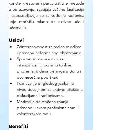
koriste kreativne i participativne metode 
u obrazovanju, razvijaju veštine facilitacije 
i osposobljavaju se za vođenje radionica 
koje motivišu mlade da aktivno uče i 
učestvuju.
Uslovi
Zainteresovanost za rad sa mladima 
i primenu neformalnog obrazovanja.
Spremnost da učestvuju u 
intenzivnom programu (online 
priprema, 6 dana treninga u Bonu i 
dvomesečna podrška).
Poznavanje engleskog jezika na 
nivou dovoljnem za aktivno učešće u 
diskusijama i radionicama.
Motivacija da stečena znanja 
primene u svom profesionalnom ili 
volonterskom radu.
Benefiti