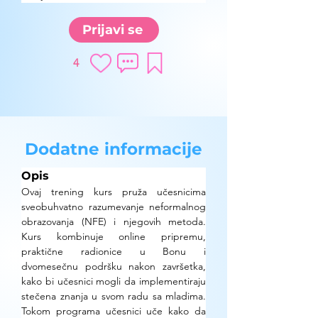
Prijavi se
4
Dodatne informacije
Opis
Ovaj trening kurs pruža učesnicima 
sveobuhvatno razumevanje neformalnog 
obrazovanja (NFE) i njegovih metoda. 
Kurs kombinuje online pripremu, 
praktične radionice u Bonu i 
dvomesečnu podršku nakon završetka, 
kako bi učesnici mogli da implementiraju 
stečena znanja u svom radu sa mladima. 
Tokom programa učesnici uče kako da 