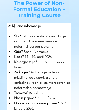
The Power of Non-
Formal Education –
Training Course
📌 
Ključne informacije
Šta?
 Cilj kursa je da učesnici bolje 
razumeju i primene metode 
neformalnog obrazovanja
Gde? 
Bonn, Nemačka
Kada?
 14 – 19. april 2026. 
Ko organizuje? 
The NFE trainers’ 
team
Za koga?
 Osobe koje rade sa 
mladima, edukatori, treneri, 
omladinski radnici i zainteresovani za 
neformalno obrazovanje
Troškovi? 
Besplatno
Način prijave? 
Putem forme
Do kada su otvorene prijave?
 Do 1. 
januara 2026.