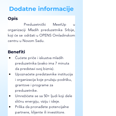
Dodatne informacije
Opis
	Preduzetnički MeetUp u 
organizaciji Mladih preduzetnika Srbije, 
koji će se održati u OPENS Omladinskom 
centru u Novom Sadu. 
Benefiti
Čućete priče i iskustva mladih 
preduzetnika (svako ima 7 minuta 
da predstavi svoj biznis).
Upoznaćete predstavnike institucija 
i organizacija koje pružaju podršku, 
grantove i programe za 
preduzetnike.
Umrežićete se sa 50+ ljudi koji dele 
sličnu energiju, viziju i ideje.
Prilika da pronađete potencijalne 
partnere, klijente ili investitore.