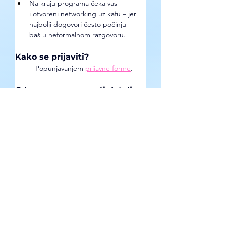
Na kraju programa čeka vas 
i otvoreni networking uz kafu – jer 
najbolji dogovori često počinju 
baš u neformalnom razgovoru.
Kako se prijaviti? 
	Popunjavanjem 
prijavne forme
. 
Gde se mogu pronaći detaljne 
informacije o prilici? 
Na Instagram profilu 
Mladih 
preduzetnika Novog Sada
. 