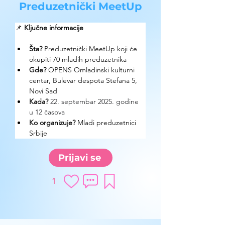
Preduzetnički MeetUp
📌 
Ključne informacije
Šta?
Preduzetnički MeetUp koji će 
okupiti 70 mladih preduzetnika
Gde? 
OPENS Omladinski kulturni 
centar, Bulevar despota Stefana 5, 
Novi Sad
Kada?
22. septembar 2025. godine 
u 12 časova
Ko organizuje? 
Mladi preduzetnici 
Srbije
Prijavi se
1