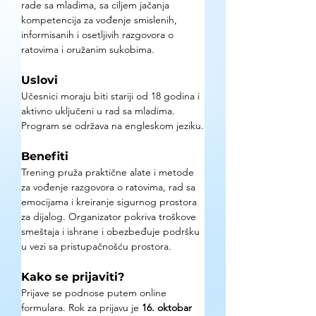
rade sa mladima, sa ciljem jačanja 
kompetencija za vođenje smislenih, 
informisanih i osetljivih razgovora o 
ratovima i oružanim sukobima.
Uslovi
Učesnici moraju biti stariji od 18 godina i 
aktivno uključeni u rad sa mladima. 
Program se održava na engleskom jeziku.
Benefiti
Trening pruža praktične alate i metode 
za vođenje razgovora o ratovima, rad sa 
emocijama i kreiranje sigurnog prostora 
za dijalog. Organizator pokriva troškove 
smeštaja i ishrane i obezbeđuje podršku 
u vezi sa pristupačnošću prostora.
Kako se prijaviti?
Prijave se podnose putem online 
formulara. Rok za prijavu je 
16. oktobar 