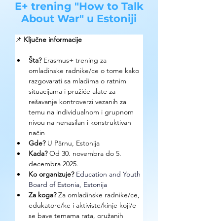
E+ trening "How to Talk
About War" u Estoniji
📌 
Ključne informacije
Šta?
 Erasmus+ trening za 
omladinske radnike/ce o tome kako 
razgovarati sa mladima o ratnim 
situacijama i pružiće alate za 
rešavanje kontroverzi vezanih za 
temu na individualnom i grupnom 
nivou na nenasilan i konstruktivan 
način 
Gde? 
U Pärnu, Estonija
Kada?
 Od 30. novembra do 5. 
decembra 2025. 
Ko organizuje? 
Education and Youth 
Board of Estonia, Estonija
Za koga?
 Za omladinske radnike/ce, 
edukatore/ke i aktiviste/kinje koji/e 
se bave temama rata, oružanih 