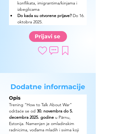
konflikata, imigrantima/kinjama i 
izbeglicama
Do kada su otvorene prijave?
 Do 16. 
oktobra 2025.
Prijavi se
Dodatne informacije
Opis
Trening “How to Talk About War” 
održaće se od 
30. novembra do 5. 
decembra 2025. godine
 u Pärnu, 
Estonija. Namenjen je omladinskim 
radnicima, vođama mladih i svima koji 