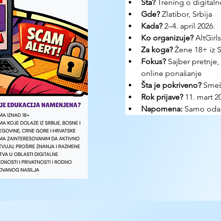
Šta?
 Trening o digitaln
Gde?
 Zlatibor, Srbija
Kada?
 2–4. april 2026.
Ko organizuje?
 AltGirls
Za koga?
 Žene 18+ iz S
Fokus?
 Sajber pretnje
online ponašanje
Šta je pokriveno?
 Smeš
Rok prijave?
 11. mart 
Napomena:
 Samo odab