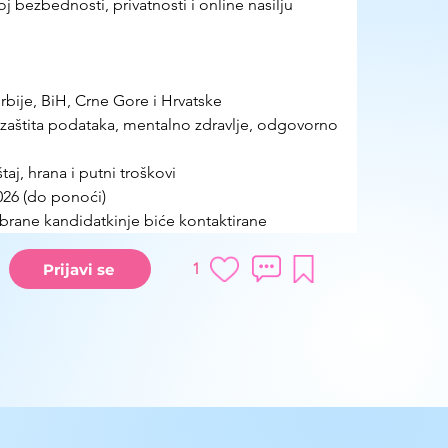
oj bezbednosti, privatnosti i online nasilju
rbije, BiH, Crne Gore i Hrvatske
, zaštita podataka, mentalno zdravlje, odgovorno 
taj, hrana i putni troškovi
2026 (do ponoći)
rane kandidatkinje biće kontaktirane
1
Prijavi se