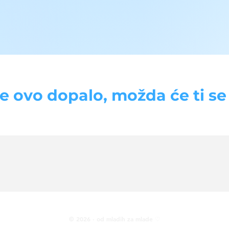
se ovo dopalo, možda će ti se d
© 2026 · od mladih za mlade ♡