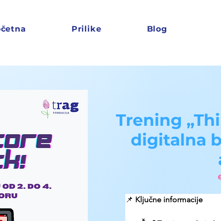
četna
Prilike
Blog
Trening „Thi
digitalna 
📌 
Ključne informacije