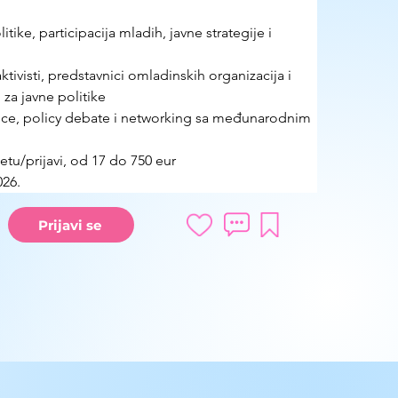
tike, participacija mladih, javne strategije i 
aktivisti, predstavnici omladinskih organizacija i 
 za javne politike
nice, policy debate i networking sa međunarodnim 
etu/prijavi, od 17 do 750 eur
026.
Prijavi se