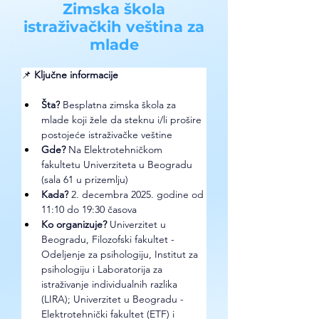
Zimska škola
istraživačkih veština za
mlade
📌
Ključne informacije
Šta?
 Besplatna zimska škola za 
mlade koji žele da steknu i/li prošire 
postojeće istraživačke veštine 
Gde? 
Na Elektrotehničkom 
fakultetu Univerziteta u Beogradu 
(sala 61 u prizemlju)
Kada?
 2. decembra 2025. godine od 
11:10 do 19:30 časova
Ko organizuje? 
Univerzitet u 
Beogradu, Filozofski fakultet - 
Odeljenje za psihologiju, Institut za 
psihologiju i Laboratorija za 
istraživanje individualnih razlika 
(LIRA); Univerzitet u Beogradu - 
Elektrotehnički fakultet (ETF) i 