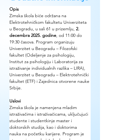
Opis
Zimska škola biće održana na 
Elektrotehničkom fakultetu Univerziteta 
u Beogradu, u sali 61 u prizemlju, 
2. 
decembra 2025. godine
, od 11:00 do 
19:30 časova. Program organizuju 
Univerzitet u Beogradu – Filozofski 
fakultet (Odeljenje za psihologiju, 
Institut za psihologiju i Laboratorija za 
istraživanje individualnih razlika – LIRA), 
Univerzitet u Beogradu – Elektrotehnički 
fakultet (ETF) i Zajednica otvorene nauke 
Srbije.
Uslovi
Zimska škola je namenjena mladim 
istraživačima i istraživačicama, uključujući 
studente i studentkinje master i 
doktorskih studija, kao i doktorima 
nauka na početku karijere. Program je 