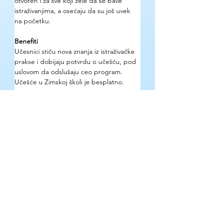
otvoren i za sve koji žele da se bave 
istraživanjima, a osećaju da su još uvek 
na početku.
Benefiti
Učesnici stiču nova znanja iz istraživačke 
prakse i dobijaju potvrdu o učešću, pod 
uslovom da odslušaju ceo program. 
Učešće u Zimskoj školi je besplatno.
Kako se prijaviti?
Prijave su obavezne i vrše se putem 
online forme. Organizatori će koristiti e-
mail adresu učesnika isključivo za 
potvrdu učešća, slanje sertifikata i 
eventualne informacije o promenama u 
programu.
Gde se mogu pronaći detaljne 
informacije o prilici?
Zvanična stranica organizatora.
Kontakt e-mail: 
dpuric@f.bg.ac.rs