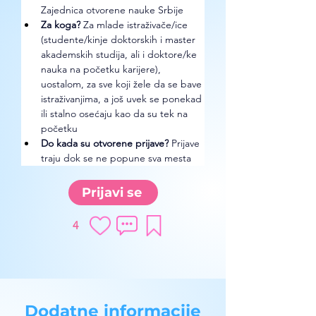
Zajednica otvorene nauke Srbije
Za koga?
 Za mlade istraživače/ice 
(studente/kinje doktorskih i master 
akademskih studija, ali i doktore/ke 
nauka na početku karijere), 
uostalom, za sve koji žele da se bave 
istraživanjima, a još uvek se ponekad 
ili stalno osećaju kao da su tek na 
početku
Do kada su otvorene prijave?
 Prijave 
traju dok se ne popune sva mesta
Prijavi se
4
Dodatne informacije