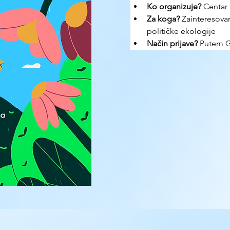
Ko organizuje? 
Centar 
Za koga? 
Zainteresovan
političke ekologije
Način prijave? 
Putem 