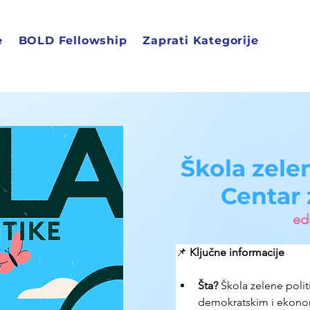
e
BOLD Fellowship
Zaprati Kategorije
Škola zelen
Centar 
edu
📌 
Ključne informacije
Šta?
 Škola zelene poli
demokratskim i ekonom