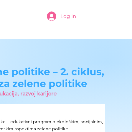
Log In
e politike – 2. ciklus,
za zelene politike
kacija, razvoj karijere
tike – edukativni program o ekološkim, socijalnim, 
skim aspektima zelene politike