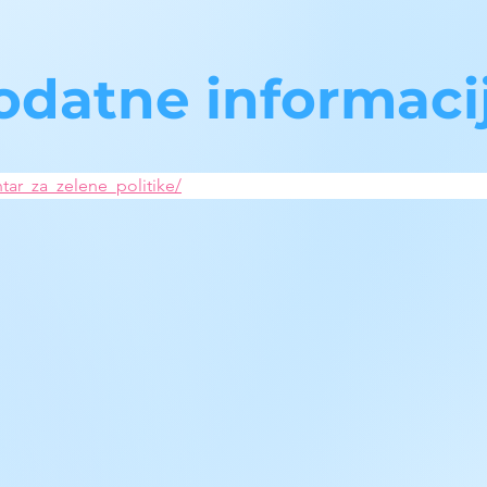
odatne informaci
tar_za_zelene_politike/