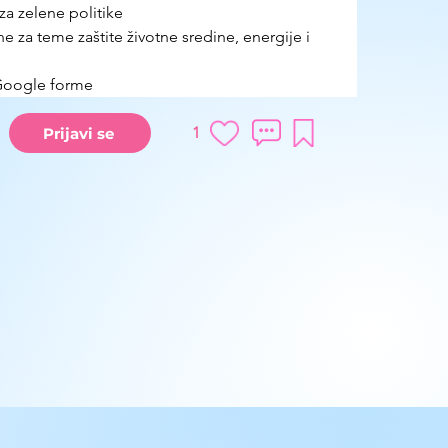
za zelene politike
e za teme zaštite životne sredine, energije i 
Google forme
1
Prijavi se