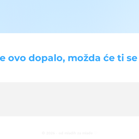
se ovo dopalo, možda će ti se d
© 2026 · od mladih za mlade ♡