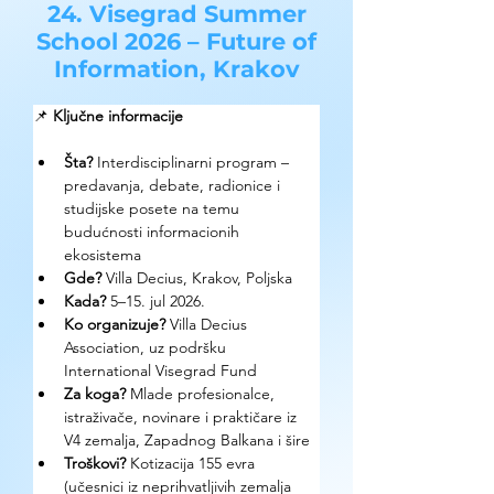
24. Visegrad Summer
School 2026 – Future of
Information, Krakov
📌 
Ključne informacije
Šta?
 Interdisciplinarni program – 
predavanja, debate, radionice i 
studijske posete na temu 
budućnosti informacionih 
ekosistema
Gde? 
Villa Decius, Krakov, Poljska
Kada?
 5–15. jul 2026.
Ko organizuje? 
Villa Decius 
Association, uz podršku 
International Visegrad Fund
Za koga? 
Mlade profesionalce, 
istraživače, novinare i praktičare iz 
V4 zemalja, Zapadnog Balkana i šire
Troškovi? 
Kotizacija 155 evra 
(učesnici iz neprihvatljivih zemalja 