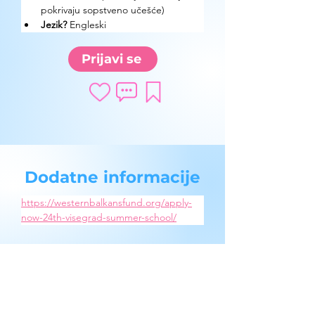
pokrivaju sopstveno učešće)
Jezik? 
Engleski
Prijavi se
Dodatne informacije
https://westernbalkansfund.org/apply-
now-24th-visegrad-summer-school/