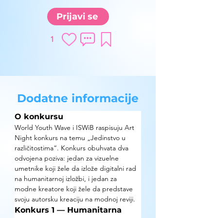
Prijavi se
1
Dodatne informacije
O konkursu
World Youth Wave i ISWiB raspisuju Art 
Night konkurs na temu „Jedinstvo u 
različitostima“. Konkurs obuhvata dva 
odvojena poziva: jedan za vizuelne 
umetnike koji žele da izlože digitalni rad 
na humanitarnoj izložbi, i jedan za 
modne kreatore koji žele da predstave 
svoju autorsku kreaciju na modnoj reviji.
Konkurs 1 — Humanitarna 