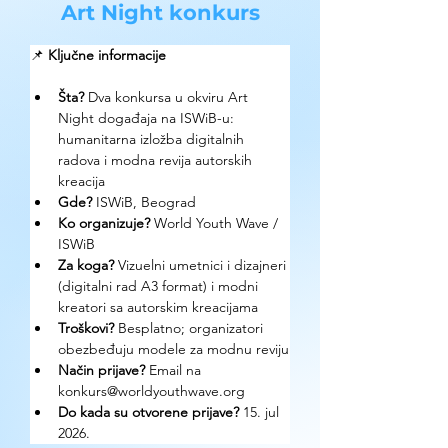
Art Night konkurs
📌 
Ključne informacije
Šta? 
Dva konkursa u okviru Art 
Night događaja na ISWiB-u: 
humanitarna izložba digitalnih 
radova i modna revija autorskih 
kreacija
Gde? 
ISWiB, Beograd
Ko organizuje? 
World Youth Wave / 
ISWiB
Za koga? 
Vizuelni umetnici i dizajneri 
(digitalni rad A3 format) i modni 
kreatori sa autorskim kreacijama
Troškovi? 
Besplatno; organizatori 
obezbeđuju modele za modnu reviju
Način prijave? 
Email na 
konkurs@worldyouthwave.org
Do kada su otvorene prijave? 
15. jul 
2026.