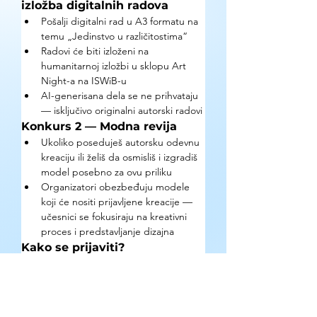
izložba digitalnih radova
Pošalji digitalni rad u A3 formatu na 
temu „Jedinstvo u različitostima“
Radovi će biti izloženi na 
humanitarnoj izložbi u sklopu Art 
Night-a na ISWiB-u
AI-generisana dela se ne prihvataju 
— isključivo originalni autorski radovi
Konkurs 2 — Modna revija
Ukoliko poseduješ autorsku odevnu 
kreaciju ili želiš da osmisliš i izgradiš 
model posebno za ovu priliku
Organizatori obezbeđuju modele 
koji će nositi prijavljene kreacije — 
učesnici se fokusiraju na kreativni 
proces i predstavljanje dizajna
Kako se prijaviti?
Pošalji rad ili prijavu na 
konkurs@worldyouthwave.org do 15. jula 
2026.
Gde se mogu pronaći detaljne 