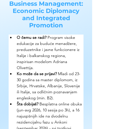
Business Management:
Economic Diplomacy
and Integrated
Promotion
O čemu se radi? 
Program visoke 
edukacije za buduće menadžere, 
preduzetnike i javne funkcionere iz 
Italije i balkanskog regiona, 
inspirisan modelom Adriana 
Olivettija.
Ko može da se prijavi? 
Mladi od 23-
30 godina sa master diplomom, iz 
Srbije, Hrvatske, Albanije, Slovenije 
ili Italije, sa odličnim poznavanjem 
engleskog (min. B2).
Šta dobijaš? 
Besplatna online obuka 
(jun-avg 2026, 10 sesija po 3h), a 16 
najuspšnijih ide na dvodelnu 
rezidencijalnu fazu u Ankoni 
(septembar 2026) - svi troškovi 