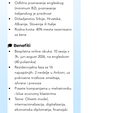
Odlično poznavanje engleskog 
(minimum B2); poznavanje 
italijanskog je prednost
Državljanstvo Srbije, Hrvatske, 
Albanije, Slovenije ili Italije
Rodna kvota: 40% mesta rezervisano 
za žene
🎓 Benefiti
Besplatna online obuka: 10 sesija x 
3h, jun-avgust 2026, na engleskom 
(40 polaznika)
Rezidencijalna faza za 16 
najuspšnijih: 2 nedelje u Ankoni, uz 
pokrivene troškove smeštaja, 
ishrane i prevoza
Posete kompanijama u mehatroniku 
i blue economy klasterima
Teme: Olivetti model, 
internacionalizacija, digitalizacija, 
ekonomska diplomatija, finansijski 