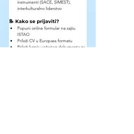
instrumenti (SACE, SIMEST), 
interkulturalno liderstvo
📝 Kako se prijaviti?
Popuni online formular na sajtu 
ISTAO
Priloži CV u Europass formatu
Priloži kopiju važećeg dokumenta za 
identifikaciju
Priloži jezičku sertifikaciju ili 
samopotvrdu o poznavanju 
engleskog
Napiši 'Paper of Intent' (max 2 
stranice): motivacija, iskustvo, esej o 
humanističkom kapitalizmu u tvom 
okruženju
Rok: 8. jun 2026.
🔗 Gde se mogu pronaći 
detaljne informacije?
Zvanična stranica: 