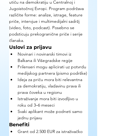
utiču na demokratiju u Centralnoj i 
Jugoistočnoj Evropi. Program podržava 
različite forme: analize, istrage, feature 
priče, intervjue i multimedijalni sadržj 
(video, foto, podcast). Posebno se 
podsticuju prekogranične priče i serije 
članaka.
Uslovi za prijavu
Novinari i novinarski timovi iz 
Balkana ili Višegradske regije
Frilenseri mogu aplicirati uz potvrdu 
medijskog partnera (pismo podrške)
Ideja za priču mora biti relevantna 
za demokratiju, vladavinu prava ili 
prava čoveka u regionu
Istraživanje mora biti izvodljivo u 
roku od 3–6 meseci
Svaki aplikant može podneti samo 
jednu prijavu
Benefiti
Grant od 2.500 EUR za istraživačko 