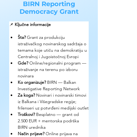
BIRN Reporting
Democracy Grant
📌 
Ključne informacije
Šta? 
Grant za produkciju 
istraživačkog novinarskog sadržaja o 
temama koje utiču na demokratiju u 
Centralnoj i Jugoistočnoj Evropi
Gde? 
Online/regionalni program — 
istraživanje na terenu po izboru 
novinara
Ko organizuje? 
BIRN — Balkan 
Investigative Reporting Network
Za koga? 
Novinari i novinarski timovi 
iz Balkana i Višegradske regije; 
frilenseri uz potvrđeni medijski outlet
Troškovi? 
Besplatno — grant od 
2.500 EUR + mentorska podrška 
BIRN urednika
Način prijave? 
Online prijava na 