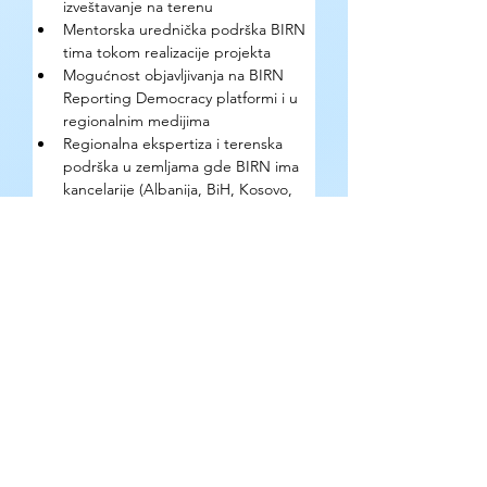
izveštavanje na terenu
Mentorska urednička podrška BIRN 
tima tokom realizacije projekta
Mogućnost objavljivanja na BIRN 
Reporting Democracy platformi i u 
regionalnim medijima
Regionalna ekspertiza i terenska 
podrška u zemljama gde BIRN ima 
kancelarije (Albanija, BiH, Kosovo, 
Severna Makedonija, Rumunija, 
Srbija)
Kako se prijaviti?
Popunite prijavni formular na engleskom 
jeziku na birn.eu.com. Priložite CV i 
potpisano pismo podrške medijskog 
outleta. Rok za prijave je 1. jul 2026.
Gde se mogu pronaći detaljne 
informacije?
Organizator: BIRN — Balkan 
Investigative Reporting Network | 
birn.eu.com