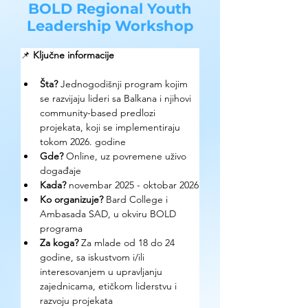
BOLD Regional Youth
Leadership Workshop
📌 
Ključne informacije
Šta?
Jednogodišnji program kojim 
se razvijaju lideri sa Balkana i njihovi 
community-based predlozi 
projekata, koji se implementiraju 
tokom 2026. godine
Gde? 
Online, uz povremene uživo 
događaje
Kada?
 novembar 2025 - oktobar 2026
Ko organizuje? 
Bard College i 
Ambasada SAD, u okviru BOLD 
programa
Za koga?
 Za mlade od 18 do 24 
godine, sa iskustvom i/ili 
interesovanjem u upravljanju 
zajednicama, etičkom liderstvu i 
razvoju projekata