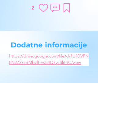
2
Dodatne informacije
https://drive.google.com/file/d/1UfOVPN
8N2Z2kcdMbzfFzwE4QkyaSkFtC/view