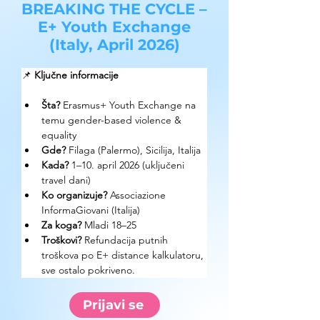
BREAKING THE CYCLE –
E+ Youth Exchange
(Italy, April 2026)
📌 
Ključne informacije
Šta?
 Erasmus+ Youth Exchange na 
temu gender-based violence & 
equality
Gde?
 Filaga (Palermo), Sicilija, Italija
Kada?
 1–10. april 2026 (uključeni 
travel dani)
Ko organizuje?
 Associazione 
InformaGiovani (Italija)
Za koga?
 Mladi 18–25
Troškovi?
 Refundacija putnih 
troškova po E+ distance kalkulatoru, 
sve ostalo pokriveno.
Prijavi se