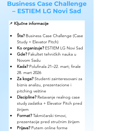
Business Case Challenge
– ESTIEM LG Novi Sad
📌 
Ključne informacije
Šta?
 Business Case Challenge (Case 
Study + Elevator Pitch)
Ko organizuje?
 ESTIEM LG Novi Sad
Gde?
 Fakultet tehničkih nauka u 
Novom Sadu
Kada?
 Polufinala 21–22. mart; finale 
28. mart 2026
Za koga?
 Studenti zainteresovani za 
biznis analizu, prezentacione i 
pitching veštine
Discipline?
 Rešavanje realnog case 
study zadatka + Elevator Pitch pred 
žirijem
Format?
 Takmičarski timovi, 
prezentacije pred stručnim žirijem
Prijava?
 Putem online forme