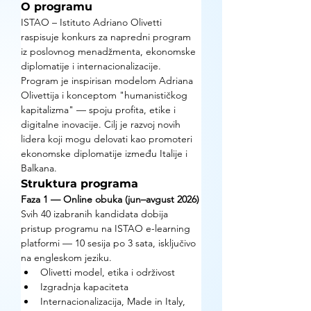
O programu
ISTAO – Istituto Adriano Olivetti 
raspisuje konkurs za napredni program 
iz poslovnog menadžmenta, ekonomske 
diplomatije i internacionalizacije. 
Program je inspirisan modelom Adriana 
Olivettija i konceptom "humanističkog 
kapitalizma" — spoju profita, etike i 
digitalne inovacije. Cilj je razvoj novih 
lidera koji mogu delovati kao promoteri 
ekonomske diplomatije između Italije i 
Balkana.
Struktura programa
Faza 1 — Online obuka (jun–avgust 2026)
Svih 40 izabranih kandidata dobija 
pristup programu na ISTAO e-learning 
platformi — 10 sesija po 3 sata, isključivo 
na engleskom jeziku.
Olivetti model, etika i održivost
Izgradnja kapaciteta
Internacionalizacija, Made in Italy, 