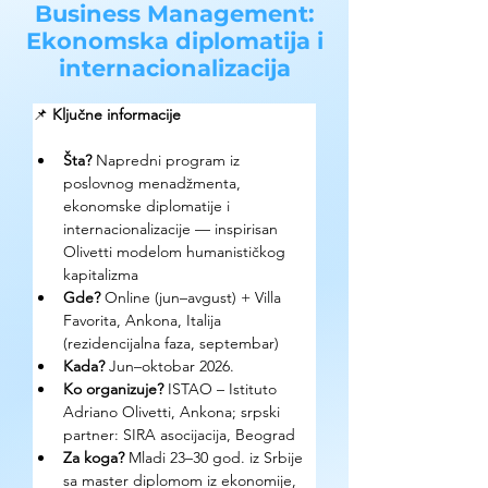
Business Management:
Ekonomska diplomatija i
internacionalizacija
📌 
Ključne informacije
Šta? 
Napredni program iz 
poslovnog menadžmenta, 
ekonomske diplomatije i 
internacionalizacije — inspirisan 
Olivetti modelom humanističkog 
kapitalizma
Gde? 
Online (jun–avgust) + Villa 
Favorita, Ankona, Italija 
(rezidencijalna faza, septembar)
Kada? 
Jun–oktobar 2026.
Ko organizuje? 
ISTAO – Istituto 
Adriano Olivetti, Ankona; srpski 
partner: SIRA asocijacija, Beograd
Za koga? 
Mladi 23–30 god. iz Srbije 
sa master diplomom iz ekonomije, 