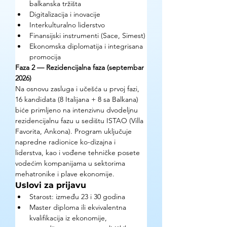
balkanska tržišta
Digitalizacija i inovacije
Interkulturalno liderstvo
Finansijski instrumenti (Sace, Simest)
Ekonomska diplomatija i integrisana 
promocija
Faza 2 — Rezidencijalna faza (septembar 
2026)
Na osnovu zasluga i učešća u prvoj fazi, 
16 kandidata (8 Italijana + 8 sa Balkana) 
biće primljeno na intenzivnu dvodeljnu 
rezidencijalnu fazu u sedištu ISTAO (Villa 
Favorita, Ankona). Program uključuje 
napredne radionice ko-dizajna i 
liderstva, kao i vođene tehničke posete 
vodećim kompanijama u sektorima 
mehatronike i plave ekonomije.
Uslovi za prijavu
Starost: između 23 i 30 godina
Master diploma ili ekvivalentna 
kvalifikacija iz ekonomije, 