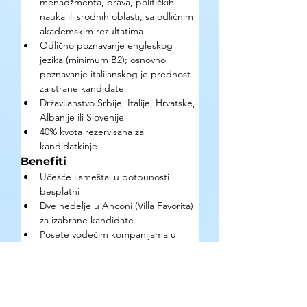
menadžmenta, prava, političkih 
nauka ili srodnih oblasti, sa odličnim 
akademskim rezultatima
Odlično poznavanje engleskog 
jezika (minimum B2); osnovno 
poznavanje italijanskog je prednost 
za strane kandidate
Državljanstvo Srbije, Italije, Hrvatske, 
Albanije ili Slovenije
40% kvota rezervisana za 
kandidatkinje
Benefiti
Učešće i smeštaj u potpunosti 
besplatni
Dve nedelje u Anconi (Villa Favorita) 
za izabrane kandidate
Posete vodećim kompanijama u 
mehatronici i plavoj ekonomiji
Umrežavanje sa mladim liderima iz 
Italije i Balkana
Kako se prijaviti?