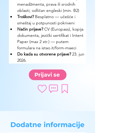
menadžmenta, prava ili srodnih 
oblasti; odličan engleski (min. B2)
Troškovi? 
Besplatno — učešće i 
smeštaj u potpunosti pokriveni
Način prijave? 
CV (Europass), kopija 
dokumenta, jezički sertifikat i Intent 
Paper (max 2 str.) — putem 
formulara na istao.it/form-maeci
Do kada su otvorene prijave? 
23. jun 
2026.
Prijavi se
Dodatne informacije