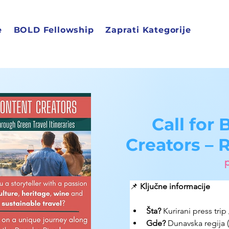
e
BOLD Fellowship
Zaprati Kategorije
Call for
Creators –
p
📌 
Ključne informacije
Šta?
 Kurirani press tr
Gde?
 Dunavska regija 