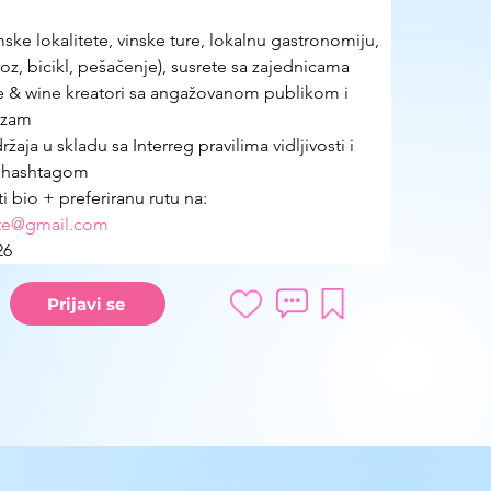
mske lokalitete, vinske ture, lokalnu gastronomiju, 
oz, bicikl, pešačenje), susrete sa zajednicama
ure & wine kreatori sa angažovanom publikom i 
izam
ržaja u skladu sa Interreg pravilima vidljivosti i 
hashtagom
ti bio + preferiranu rutu na: 
te@gmail.com
26
Prijavi se