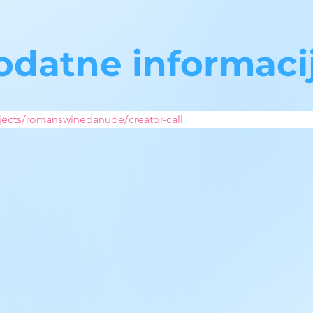
odatne informaci
ojects/romanswinedanube/creator-call