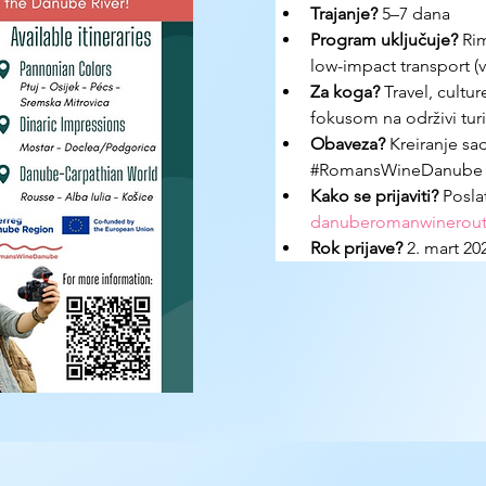
Trajanje?
 5–7 dana
Program uključuje?
 Ri
low-impact transport (v
Za koga?
 Travel, cult
fokusom na održivi tur
Obaveza?
 Kreiranje sad
#RomansWineDanube 
Kako se prijaviti?
 Posla
danuberomanwinerou
Rok prijave?
 2. mart 20