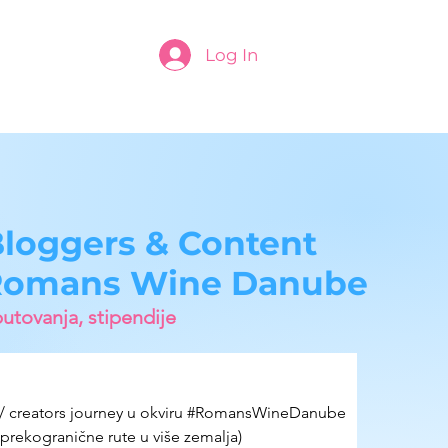
Log In
 Bloggers & Content
 Romans Wine Danube
utovanja, stipendije
ip / creators journey u okviru #RomansWineDanube
(prekogranične rute u više zemalja)