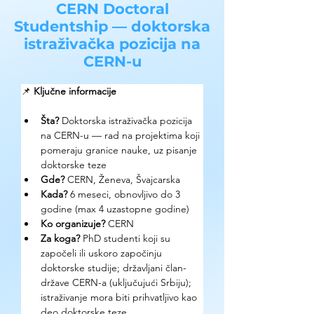
CERN Doctoral
Studentship — doktorska
istraživačka pozicija na
CERN-u
📌 
Ključne informacije
Šta? 
Doktorska istraživačka pozicija 
na CERN-u — rad na projektima koji 
pomeraju granice nauke, uz pisanje 
doktorske teze
Gde? 
CERN, Ženeva, Švajcarska
Kada? 
6 meseci, obnovljivo do 3 
godine (max 4 uzastopne godine)
Ko organizuje? 
CERN
Za koga? 
PhD studenti koji su 
započeli ili uskoro započinju 
doktorske studije; državljani član-
države CERN-a (uključujući Srbiju); 
istraživanje mora biti prihvatljivo kao 
deo doktorske teze