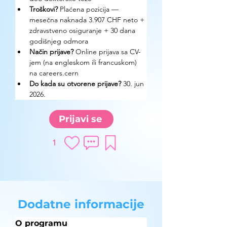
Troškovi? 
Plaćena pozicija — 
mesečna naknada 3.907 CHF neto + 
zdravstveno osiguranje + 30 dana 
godišnjeg odmora
Način prijave? 
Online prijava sa CV-
jem (na engleskom ili francuskom) 
na careers.cern
Do kada su otvorene prijave? 
30. jun 
2026.
Prijavi se
1
Dodatne informacije
O programu