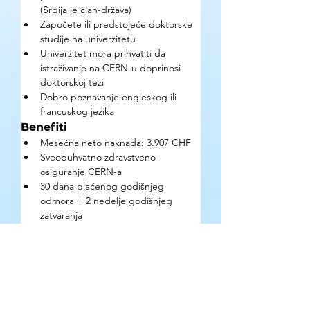
(Srbija je član-država)
Započete ili predstojeće doktorske 
studije na univerzitetu
Univerzitet mora prihvatiti da 
istraživanje na CERN-u doprinosi 
doktorskoj tezi
Dobro poznavanje engleskog ili 
francuskog jezika
Benefiti
Mesečna neto naknada: 3.907 CHF
Sveobuhvatno zdravstveno 
osiguranje CERN-a
30 dana plaćenog godišnjeg 
odmora + 2 nedelje godišnjeg 
zatvaranja
Putni troškovi do Ženeve pri dolasku 
(zavisno od okolnosti)
Ugovor: 6 meseci, obnovljivo do 3 
godine, maksimalno 4 uzastopne 
godine
Kako se prijaviti?