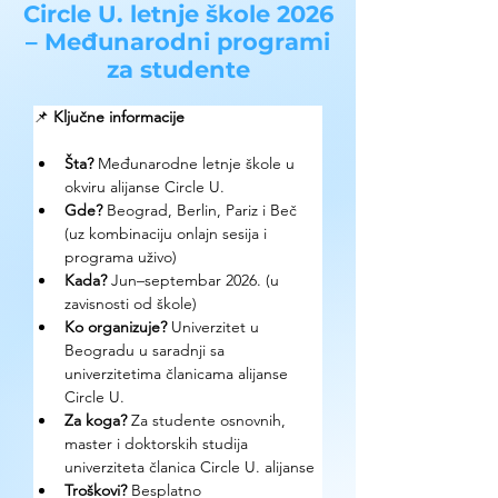
Circle U. letnje škole 2026
– Međunarodni programi
za studente
📌 
Ključne informacije
Šta? 
Međunarodne letnje škole u 
okviru alijanse Circle U.
Gde? 
Beograd, Berlin, Pariz i Beč 
(uz kombinaciju onlajn sesija i 
programa uživo)
Kada?
 Jun–septembar 2026. (u 
zavisnosti od škole)
Ko organizuje? 
Univerzitet u 
Beogradu u saradnji sa 
univerzitetima članicama alijanse 
Circle U.
Za koga?
 Za studente osnovnih, 
master i doktorskih studija 
univerziteta članica Circle U. alijanse
Troškovi? 
Besplatno