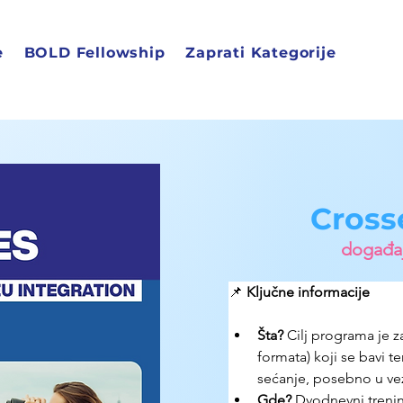
e
BOLD Fellowship
Zaprati Kategorije
Cross
događaji
📌 
Ključne informacije
Šta?
 Cilj programa je 
formata) koji se bavi 
sećanje, posebno u ve
Gde? 
Dvodnevni trenin