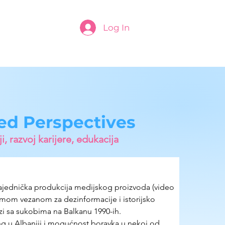
Log In
ed Perspectives
, razvoj karijere, edukacija
zajednička produkcija medijskog proizvoda (video 
temom vezanom za dezinformacije i istorijsko 
zi sa sukobima na Balkanu 1990-ih.
g u Albaniji i mogućnost boravka u nekoj od 