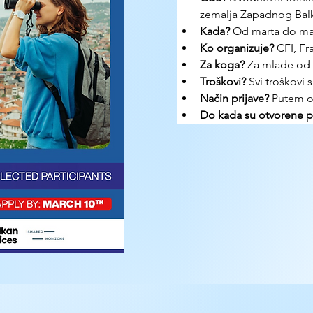
zemalja Zapadnog Bal
Kada?
 Od marta do maj
Ko organizuje? 
CFI, Fr
Za koga?
 Za mlade od
Troškovi? 
Svi troškovi 
Način prijave? 
Putem o
Do kada su otvorene pr