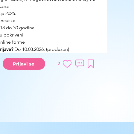
kana
a 2026. 
ancuska
 18 do 30 godina
su pokriveni
nline forme
ijave?
 Do 10.03.2026. (produžen)
2
Prijavi se