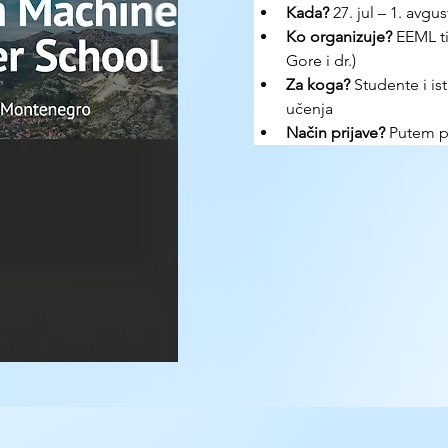
Kada?
 27. jul – 1. avgu
Ko organizuje?
 EEML t
Gore i dr.)
Za koga? 
Studente i is
učenja
Način prijave? 
Putem pr