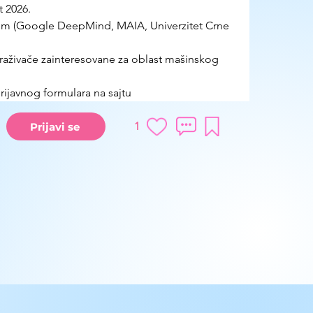
st 2026.
im (Google DeepMind, MAIA, Univerzitet Crne 
traživače zainteresovane za oblast mašinskog 
ijavnog formulara na sajtu
1
Prijavi se