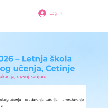
Log In
26 – Letnja škola
og učenja, Cetinje
kacija, razvoj karijere
skog učenja – predavanja, tutorijali i umrežavanje
ra