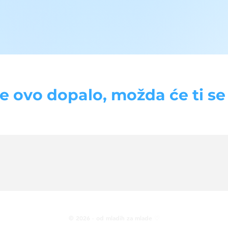
se ovo dopalo, možda će ti se d
© 2026 · od mladih za mlade ♡