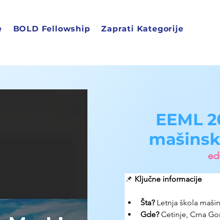
e
BOLD Fellowship
Zaprati Kategorije
EEML 20
mašinsk
edu
📌 
Ključne informacije
Šta?
 Letnja škola mašin
Gde? 
Cetinje, Crna Go