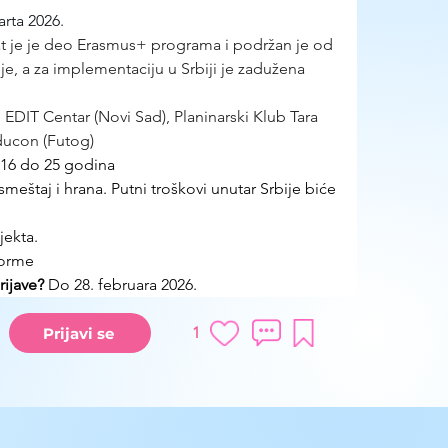
arta 2026.
t je je deo Erasmus+ programa i podržan je od 
e, a za implementaciju u Srbiji je zadužena 
: EDIT Centar (Novi Sad), Planinarski Klub Tara 
educon (Futog)
 16 do 25 godina
eštaj i hrana. Putni troškovi unutar Srbije biće 
jekta.
forme
ijave?
 Do 28. februara 2026.
1
Prijavi se