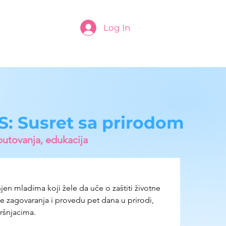
Log In
: Susret sa prirodom
putovanja, edukacija
en mladima koji žele da uče o zaštiti životne 
ine zagovaranja i provedu pet dana u prirodi, 
ršnjacima.