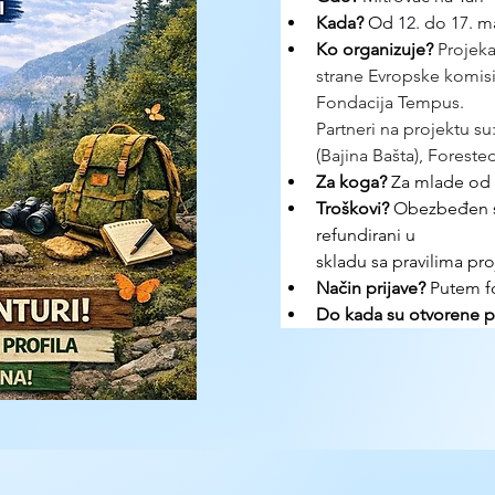
Kada?
 Od 
12. do 17. m
Ko organizuje? 
Projeka
strane Evropske komisij
Fondacija Tempus.
Partneri na projektu su
(Bajina Bašta), Forest
Za koga?
 Za mlade od
Troškovi? 
Obezbeđen sm
refundirani u 
skladu sa pravilima pro
Način prijave? 
Putem 
Do kada su otvorene pr