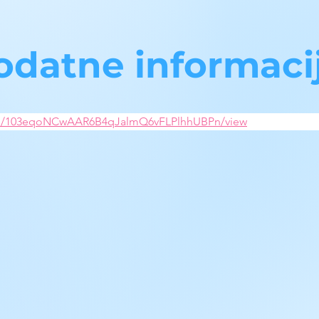
odatne informaci
le/d/103eqoNCwAAR6B4qJalmQ6vFLPlhhUBPn/view