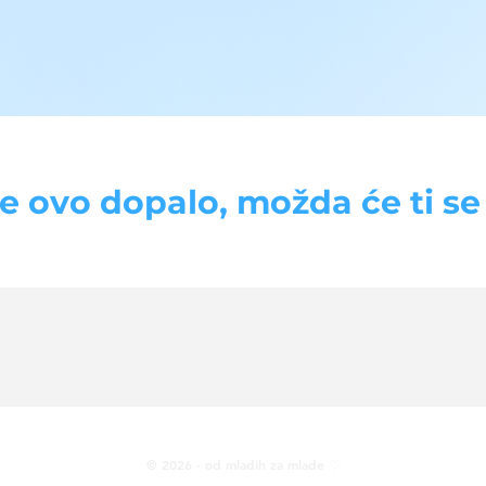
se ovo dopalo, možda će ti se d
© 2026 · od mladih za mlade ♡