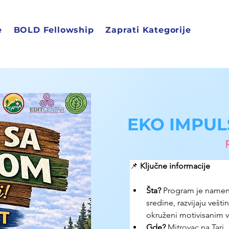
e
BOLD Fellowship
Zaprati Kategorije
EKO IMPULS
📌 
Ključne informacije
Šta?
 Program je namenj
sredine, razvijaju vešt
okruženi motivisanim v
Gde? 
Mitrovac na Tari