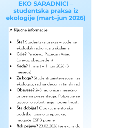
EKO SARADNICI –
studentska praksa iz
ekologije (mart–jun 2026)
📌 
Ključne informacije
Šta?
 Studentska praksa – vođenje 
ekoloških radionica u školama
Gde?
 Pančevo, Požega i Vršac 
(prevoz obezbeđen)
Kada?
 1. mart – 1. jun 2026 (3 
meseca)
Za koga?
 Studenti zainteresovani za 
ekologiju, rad sa decom i timski rad
Obaveze?
 2–3 radionice mesečno + 
priprema prezentacija. Potpisuje se 
ugovor o volontiranju i poverljivosti.
Šta dobijaš?
 Obuku, mentorsku 
podršku, pismo preporuke, 
moguće ESPB poene
Rok prijave?
 23.02.2026 (selekcija do 