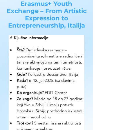
Erasmus+ Youth
Exchange – From Artistic
Expression to
Entrepreneurship, Italija
📌 
Ključne informacije
Šta?
 Omladinska razmena – 
pozorišne igre, kreativne radionice i 
timske aktivnosti na temi umetnosti, 
komunikacije i preduzetništva
Gde? 
Policastro Bussentino, Italija
Kada? 
6–12. jul 2026. (sa danima 
puta)
Ko organizuje? 
EDIT Centar
Za koga? 
Mlade od 18 do 27 godina 
koji žive u Srbiji ili imaju potvrdu 
boravka u Srbiji; prethodno iskustvo 
u temi neophodno
Troškovi? 
Smeštaj, hrana i aktivnosti 
pokriveni projektom