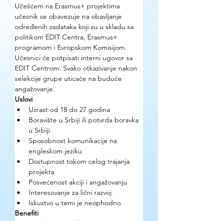
Učešćem na Erasmus+ projektima 
učesnik se obavezuje na obavljanje 
određenih zadataka koji su u skladu sa 
politikom EDIT Centra, Erasmus+ 
programom i Evropskom Komisijom. 
Učesnici će potpisati interni ugovor sa 
EDIT Centrom. Svako otkazivanje nakon 
selekcije grupe uticaće na buduće 
angažovanje.
Uslovi
Uzrast od 18 do 27 godina
Boravište u Srbiji ili potvrda boravka 
u Srbiji
Sposobnost komunikacije na 
engleskom jeziku
Dostupnost tokom celog trajanja 
projekta
Posvećenost akciji i angažovanju
Interesovanje za lični razvoj
Iskustvo u temi je neophodno
Benefiti