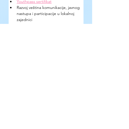
Youthpass sertifikat
Razvoj veština komunikacije, javnog 
nastupa i participacije u lokalnoj 
zajednici
Razmena sa mladima iz evropskih 
zemalja
Razvijanje timskog duha
Mogućnost lokalnog delovanja kroz 
diseminacione aktivnosti nakon 
projekta
Kako se prijaviti?
Putem prijavne forme dostupne u opisu 
Instagram profila 
@edit_centar
. Za sve 
ostale informacije pisati na 
youtheditcenter@gmail.com
.