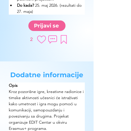
Do kada? 
25. maj 2026. (rezultati do 
27. maja)
Prijavi se
2
Dodatne informacije
Opis
Kroz pozorišne igre, kreativne radionice i 
timske aktivnosti učesnici će istraživati 
kako umetnost i igra mogu pomoći u 
komunikaciji, samopouzdanju i 
povezivanju sa drugima. Projekat 
organizuje EDIT Centar u okviru 
Erasmus+ programa.