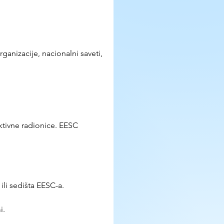
ganizacije, nacionalni saveti, 
tivne radionice. EESC 
ili sedišta EESC-a.
i.