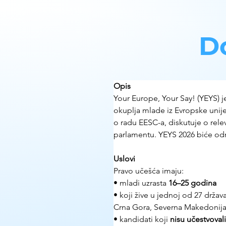
D
Opis
Your Europe, Your Say! (YEYS) 
okuplja mlade iz Evropske unije
o radu EESC-a, diskutuje o rel
parlamentu. YEYS 2026 biće od
Uslovi
Pravo učešća imaju:
• mladi uzrasta 
16–25 godina
• koji žive u jednoj od 27 držav
Crna Gora, Severna Makedonija, S
• kandidati koji 
nisu učestvovali