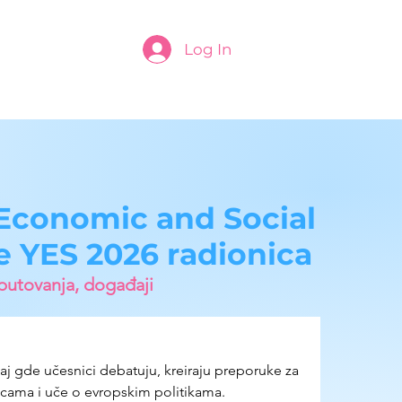
Log In
Economic and Social
 YES 2026 radionica
putovanja, događaji
 gde učesnici debatuju, kreiraju preporuke za 
icama i uče o evropskim politikama.