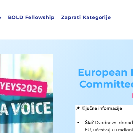
e
BOLD Fellowship
Zaprati Kategorije
European 
Committee
📌 
Ključne informacije
Šta?
 Dvodnevni događaj
EU, učestvuju u radion