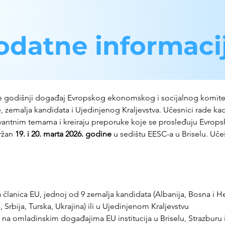
odatne informaci
je godišnji događaj Evropskog ekonomskog i socijalnog komitet
, zemalja kandidata i Ujedinjenog Kraljevstva. Učesnici rade ka
evantnim temama i kreiraju preporuke koje se prosleđuju Evrops
ržan 
19. i 20. marta 2026. godine
 u sedištu EESC-a u Briselu. Uče
a članica EU, jednoj od 9 zemalja kandidata (Albanija, Bosna i H
rbija, Turska, Ukrajina) ili u Ujedinjenom Kraljevstvu
 na omladinskim događajima EU institucija u Briselu, Strazburu