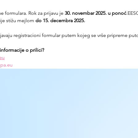
 formulara. Rok za prijavu je 
30. novembar 2025. u ponoć
.EESC
cije stižu mejlom 
do 15. decembra 2025. 
avaju registracioni formular putem kojeg se vrše pripreme puto
formacije o prilici?
eu
opa.eu