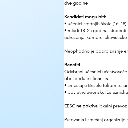
dve godine
Kandidati mogu biti:
• učenici srednjih škola (16–18
• mladi 18–25 godina, studenti i
udruženja, komore, aktivističke 
Neophodno je dobro znanje en
Benefiti
Odabrani učesnici učestvovaće 
obezbeđuje i finansira:
• smeštaj u Briselu tokom traja
• povratnu avionsku, železničku
EESC 
ne pokriva
 lokalni prevoz
Putovanja i smeštaj organizuje 