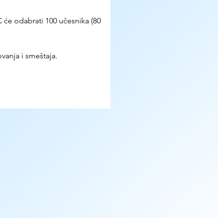
 će odabrati 100 učesnika (80 
vanja i smeštaja.