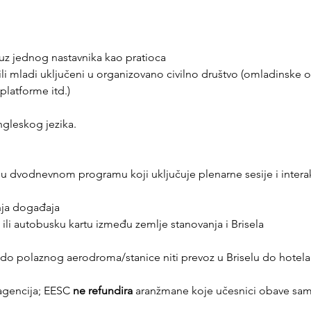
) uz jednog nastavnika kao pratioca
li mladi uključeni u organizovano civilno društvo (omladinske or
platforme itd.)
gleskog jezika.
u dvodnevnom programu koji uključuje plenarne sesije i interak
nja događaja
 ili autobusku kartu između zemlje stanovanja i Brisela
 do polaznog aerodroma/stanice niti prevoz u Briselu do hotela 
agencija; EESC 
ne refundira
 aranžmane koje učesnici obave sam