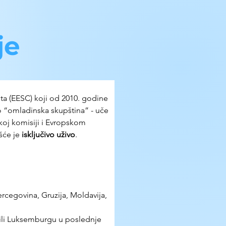
je
a (EESC) koji od 2010. godine 
o “omladinska skupština” - uče 
koj komisiji i Evropskom 
šće je 
isključivo uživo
.
ercegovina, Gruzija, Moldavija, 
 ili Luksemburgu u poslednje 