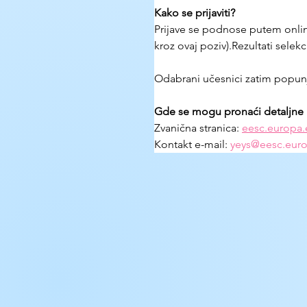
Kako se prijaviti?
Prijave se podnose putem online
kroz ovaj poziv).Rezultati selek
Odabrani učesnici zatim popunj
Gde se mogu pronaći detaljne in
Zvanična stranica: 
eesc.europa.
Kontakt e-mail: 
yeys@eesc.eur