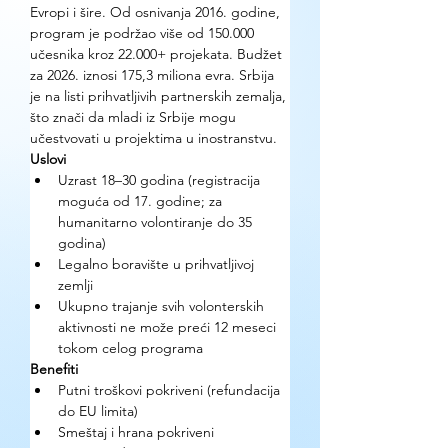
Evropi i šire. Od osnivanja 2016. godine, 
program je podržao više od 150.000 
učesnika kroz 22.000+ projekata. Budžet 
za 2026. iznosi 175,3 miliona evra. Srbija 
je na listi prihvatljivih partnerskih zemalja, 
što znači da mladi iz Srbije mogu 
učestvovati u projektima u inostranstvu.
Uslovi
Uzrast 18–30 godina (registracija 
moguća od 17. godine; za 
humanitarno volontiranje do 35 
godina)
Legalno boravište u prihvatljivoj 
zemlji
Ukupno trajanje svih volonterskih 
aktivnosti ne može preći 12 meseci 
tokom celog programa
Benefiti
Putni troškovi pokriveni (refundacija 
do EU limita)
Smeštaj i hrana pokriveni