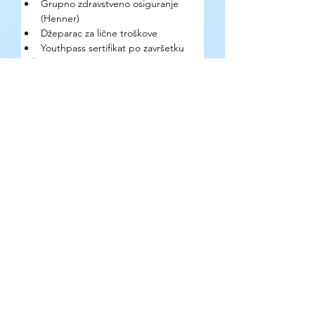
Grupno zdravstveno osiguranje 
(Henner)
Džeparac za lične troškove
Youthpass sertifikat po završetku
Kako se prijaviti?
Kreiranjem naloga na 
ESC portalu
. 
Nakon registracije, profil ostaje aktivan 
do 30. godine i vidljiv organizacijama 
koje traže volontere. Volonteri mogu i 
sami aplicirati na projekte ili čekati da ih 
organizacija kontaktira.
Gde se mogu pronaći detaljne 
informacije o prilici?
Na 
zvaničnom sajtu European Solidarity 
Corps
.