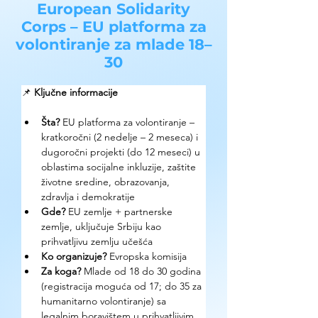
European Solidarity
Corps – EU platforma za
volontiranje za mlade 18–
30
📌 
Ključne informacije
Šta? 
EU platforma za volontiranje – 
kratkoročni (2 nedelje – 2 meseca) i 
dugoročni projekti (do 12 meseci) u 
oblastima socijalne inkluzije, zaštite 
životne sredine, obrazovanja, 
zdravlja i demokratije
Gde?
 EU zemlje + partnerske 
zemlje, uključuje Srbiju kao 
prihvatljivu zemlju učešća
Ko organizuje?
 Evropska komisija
Za koga?
 Mlade od 18 do 30 godina 
(registracija moguća od 17; do 35 za 
humanitarno volontiranje) sa 
legalnim boravištem u prihvatljivim 