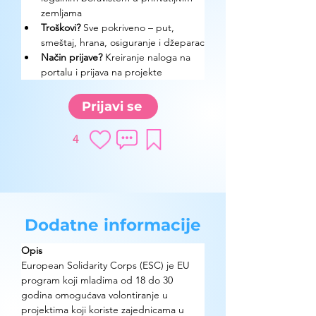
zemljama
Troškovi? 
Sve pokriveno – put, 
smeštaj, hrana, osiguranje i džeparac
Način prijave? 
Kreiranje naloga na 
portalu i prijava na projekte
Prijavi se
4
Dodatne informacije
Opis
European Solidarity Corps (ESC) je EU 
program koji mladima od 18 do 30 
godina omogućava volontiranje u 
projektima koji koriste zajednicama u 