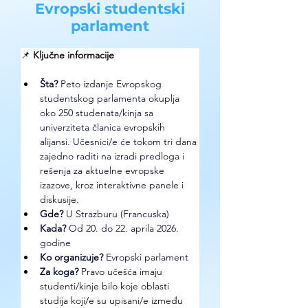
Evropski studentski
parlament
📌 
Ključne informacije
Šta?
Peto izdanje Evropskog 
studentskog parlamenta okuplja 
oko 250 studenata/kinja sa 
univerziteta članica evropskih 
alijansi. Učesnici/e će tokom tri dana 
zajedno raditi na izradi predloga i 
rešenja za aktuelne evropske 
izazove, kroz interaktivne panele i 
diskusije. 
Gde? 
U Strazburu (Francuska)
Kada?
Od 20. do 22. aprila 2026. 
godine
Ko organizuje? 
Evropski parlament
Za koga?
Pravo učešća imaju 
studenti/kinje bilo koje oblasti 
studija koji/e su upisani/e između 