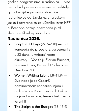
godine program nudi 6 radionica — više 
nego ikad pre — za scenariste, reditelje 
i produkcijske profesionalce. Sve 
radionice se održavaju na engleskom 
jeziku i otvorene su za uĎsnike izvan HFF-
a. Posebna pažnja posvećena je AI 
alatima u filmskoj produkciji.
Radionice 2026.
Script in 23 Days 
(27.7–2.10) — Od 
koncepta do prvog draft-a scenarija 
u 23 dana, u writers' room 
okruženju. Voditelji: Florian Puchert, 
Romina Ecker, Benedikt Schwarzer. 
Deadline: 13. jul.
Women Writing Lab 
(31.8–11.9) — 
Dve nedelje sa Oscar® 
nominovanom scenaristkinjom i 
rediteljicom Robin Swicord. Fokus 
na jake karaktere, teme i tretman za 
igrani film.
The Script is the Budget 
(15–17.9) 