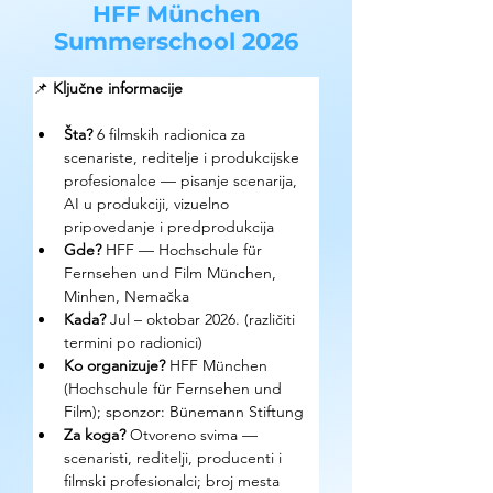
HFF München
Summerschool 2026
📌 
Ključne informacije
Šta? 
6 filmskih radionica za 
scenariste, reditelje i produkcijske 
profesionalce — pisanje scenarija, 
AI u produkciji, vizuelno 
pripovedanje i predprodukcija
Gde? 
HFF — Hochschule für 
Fernsehen und Film München, 
Minhen, Nemačka
Kada? 
Jul – oktobar 2026. (različiti 
termini po radionici)
Ko organizuje? 
HFF München 
(Hochschule für Fernsehen und 
Film); sponzor: Bünemann Stiftung
Za koga? 
Otvoreno svima — 
scenaristi, reditelji, producenti i 
filmski profesionalci; broj mesta 