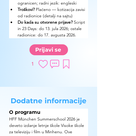
ogranicen; radni jezik: engleski
Troškovi? 
Plaćeno — kotizacija zavisi 
od radionice (detalji na sajtu)
Do kada su otvorene prijave? 
Script 
in 23 Days: do 13. jula 2026; ostale 
radionice: do 17. avgusta 2026.
Prijavi se
1
Dodatne informacije
O programu
HFF München Summerschool 2026 je 
deveto izdanje letnje škole Visoke škole 
za televiziju i film u Minhenu. Ove 