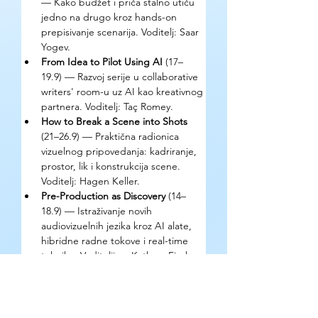
— Kako budžet i priča stalno utiču 
jedno na drugo kroz hands-on 
prepisivanje scenarija. Voditelj: Saar 
Yogev.
From Idea to Pilot Using AI 
(17–
19.9) — Razvoj serije u collaborative 
writers' room-u uz AI kao kreativnog 
partnera. Voditelj: Taç Romey.
How to Break a Scene into Shots 
(21–26.9) — Praktična radionica 
vizuelnog pripovedanja: kadriranje, 
prostor, lik i konstrukcija scene. 
Voditelj: Hagen Keller.
Pre-Production as Discovery 
(14–
18.9) — Istraživanje novih 
audiovizuelnih jezika kroz AI alate, 
hibridne radne tokove i real-time 
tehnike. Voditeljice: Kathryn Fischer, 
Adrienne Teicher, Marlo Duchêne, 
Beatrice Babin.
Kako se prijaviti?
Prijava putem online formulara na 