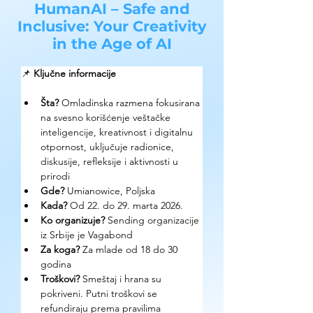
HumanAI – Safe and
Inclusive: Your Creativity
in the Age of AI
📌 
Ključne informacije
Šta?
 Omladinska razmena fokusirana 
na svesno korišćenje veštačke 
inteligencije, kreativnost i digitalnu 
otpornost, uključuje radionice, 
diskusije, refleksije i aktivnosti u 
prirodi
Gde? 
Umianowice, Poljska
Kada?
 Od 22. do 29. marta 2026. 
Ko organizuje? 
Sending organizacije 
iz Srbije je Vagabond
Za koga?
 Za mlade od 18 do 30 
godina
Troškovi? 
Smeštaj i hrana su 
pokriveni. Putni troškovi se 
refundiraju prema pravilima 