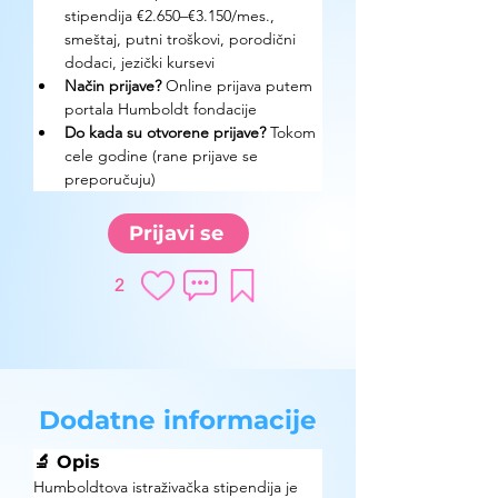
stipendija €2.650–€3.150/mes., 
smeštaj, putni troškovi, porodični 
dodaci, jezički kursevi
Način prijave? 
Online prijava putem 
portala Humboldt fondacije
Do kada su otvorene prijave? 
Tokom 
cele godine (rane prijave se 
preporučuju)
Prijavi se
2
Dodatne informacije
🔬 Opis
Humboldtova istraživačka stipendija je 