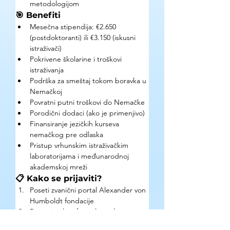
metodologijom
🎯 Benefiti
Mesečna stipendija: €2.650 
(postdoktoranti) ili €3.150 (iskusni 
istraživači)
Pokrivene školarine i troškovi 
istraživanja
Podrška za smeštaj tokom boravka u 
Nemačkoj
Povratni putni troškovi do Nemačke
Porodični dodaci (ako je primenjivo)
Finansiranje jezičkih kurseva 
nemačkog pre odlaska
Pristup vrhunskim istraživačkim 
laboratorijama i međunarodnoj 
akademskoj mreži
📋 Kako se prijaviti?
Poseti zvanični portal Alexander von 
Humboldt fondacije
Popuni online formular sa ličnim, 
akademskim i istraživačkim podacima