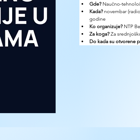
Gde? 
Naučno-tehnološ
Kada?
 novembar (radion
godine
Ko organizuje? 
NTP Be
Za koga?
 Za srednjoško
Do kada su otvorene pr