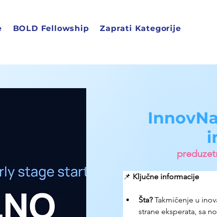
e
BOLD Fellowship
Zaprati Kategorije
InnovNa
i
preduzetn
📌 
Ključne informacije
Šta?
Takmičenje u inova
strane eksperata, sa 