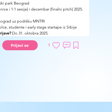
ki park Beograd
ice i 1:1 sesije) i decembar (finalni pitch) 2025. 
ograd uz podršku MNTRI
lce, studente i early stage startape iz Srbije
ijave?
 Do 31. oktobra 2025.
1
Prijavi se