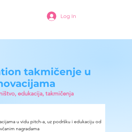
Log In
tion takmičenje u
novacijama
ištvo, edukacija, takmičenja
cijama u vidu pitch-a, uz podršku i edukaciju od 
novčanim nagradama