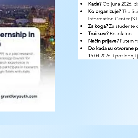
Kada?
 Od juna 2026. 
Ko organizuje? 
The Sc
Information Center (ST
Za koga?
 Za studente 
Troškovi? 
Besplatno
Način prijave? 
Putem 
Do kada su otvorene pr
15.04.2026. i poslednji 