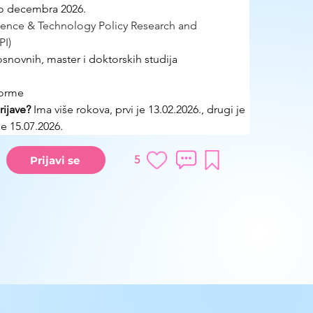
do decembra 2026. 
ience & Technology Policy Research and 
PI)
osnovnih, master i doktorskih studija
forme
ijave?
 Ima više rokova, prvi je 13.02.2026., drugi je 
je 15.07.2026.
5
Prijavi se