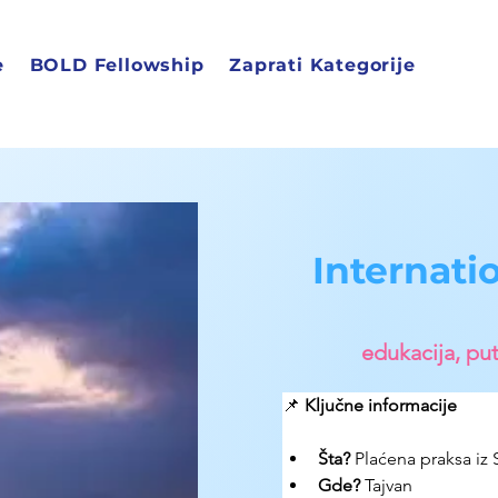
e
BOLD Fellowship
Zaprati Kategorije
Internatio
edukacija, put
📌 
Ključne informacije
Šta?
Plaćena praksa iz
Gde? 
Tajvan 