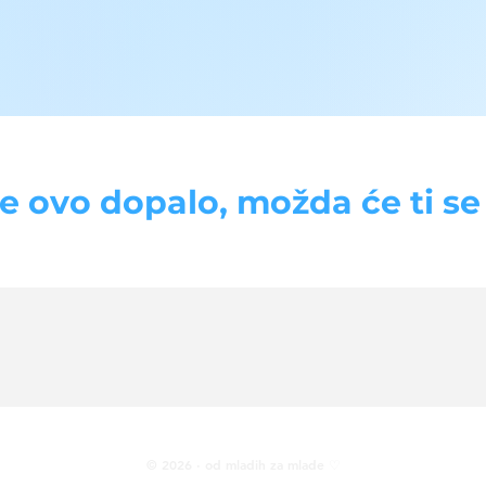
se ovo dopalo, možda će ti se d
© 2026 · od mladih za mlade ♡