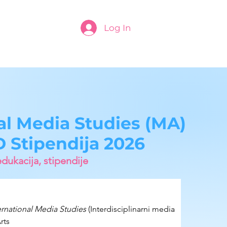
Log In
al Media Studies (MA)
 Stipendija 2026
edukacija, stipendije
ernational Media Studies
 (Interdisciplinarni media 
rts