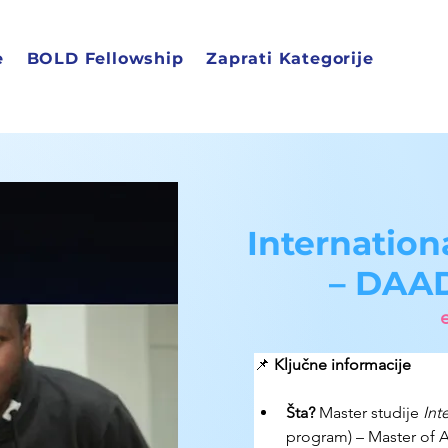
e
BOLD Fellowship
Zaprati Kategorije
Internation
– DAAD
📌 
Ključne informacije
Šta?
 Master studije 
Int
program) – Master of A