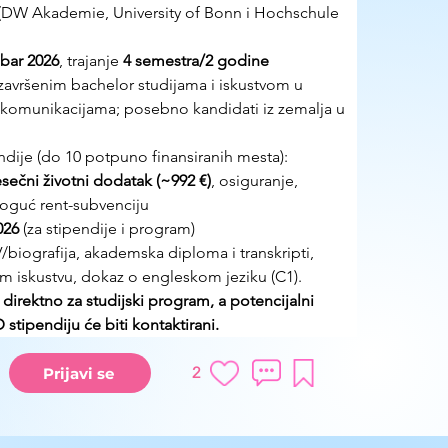
DW Akademie, University of Bonn i Hochschule 
bar 2026
, trajanje 
4 semestra/2 godine
 završenim bachelor studijama i iskustvom u 
komunikacijama; posebno kandidati iz zemalja u 
dije (do 10 potpuno finansiranih mesta): 
sečni životni dodatak (~992 €)
, osiguranje, 
moguć rent-subvenciju
026
 (za stipendije i program)
/biografija, akademska diploma i transkripti, 
 iskustvu, dokaz o engleskom jeziku (C1). 
 direktno za studijski program, a potencijalni 
stipendiju će biti kontaktirani.
2
Prijavi se