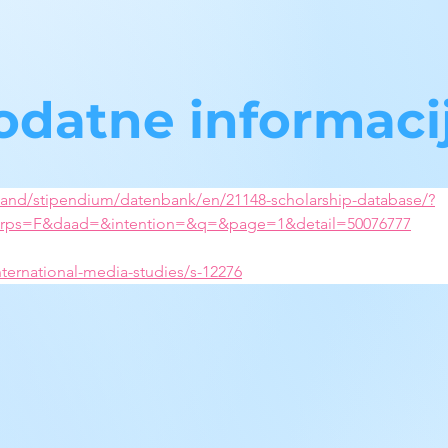
odatne informaci
land/stipendium/datenbank/en/21148-scholarship-database/?
tGrps=F&daad=&intention=&q=&page=1&detail=50076777
ternational-media-studies/s-12276