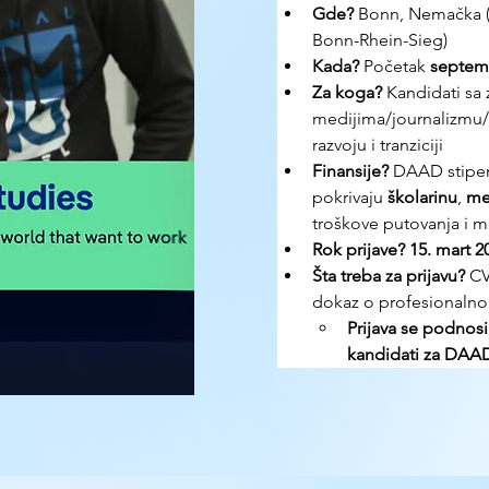
Gde?
 Bonn, Nemačka (
Bonn-Rhein-Sieg)
Kada?
 Početak 
septem
Za koga?
 Kandidati sa
medijima/journalizmu/
razvoju i tranziciji
Finansije?
 DAAD stipen
pokrivaju 
školarinu
, 
me
troškove putovanja i 
Rok prijave?
15. mart 2
Šta treba za prijavu? 
CV
dokaz o profesionalnom
Prijava se podnosi
kandidati za DAAD 