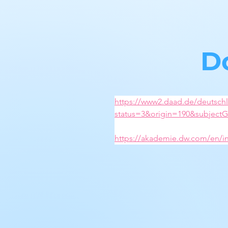
D
https://www2.daad.de/deutsch
status=3&origin=190&subjec
https://akademie.dw.com/en/in