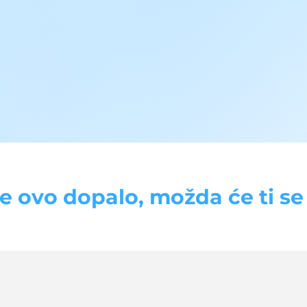
se ovo dopalo, možda će ti se d