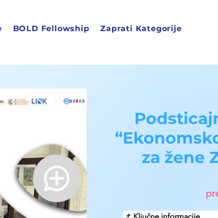
e
BOLD Fellowship
Zaprati Kategorije
Podsticaj
“Ekonomsko 
za žene 
pr
📌 
Ključne informacije