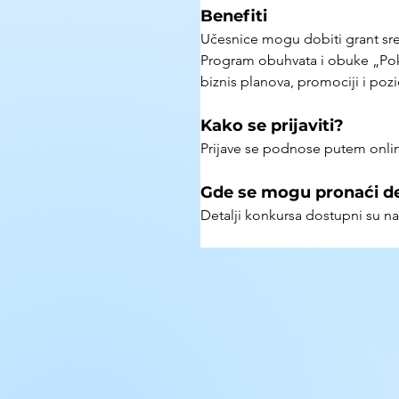
Benefiti
Učesnice mogu dobiti grant sred
Program obuhvata i obuke „Pokr
biznis planova, promociji i pozic
Kako se prijaviti?
Prijave se podnose putem online
Gde se mogu pronaći det
Detalji konkursa dostupni su n