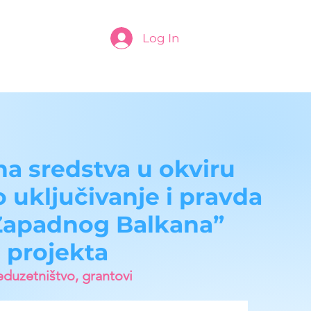
Log In
na sredstva u okviru
uključivanje i pravda
Zapadnog Balkana”
projekta
eduzetništvo, grantovi