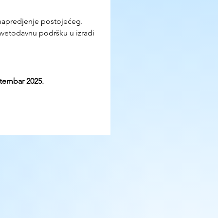
unapredjenje postojećeg. 
avetodavnu podršku u izradi 
ptembar 2025.