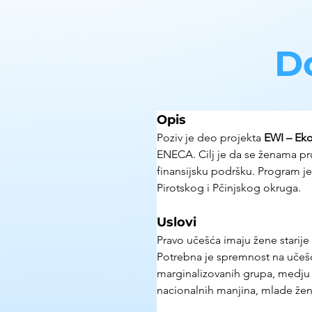
D
Opis
Poziv je deo projekta 
EWI – Eko
ENECA. Cilj je da se ženama pr
finansijsku podršku. Program j
Pirotskog i Pčinjskog okruga.
Uslovi
Pravo učešća imaju žene starije
Potrebna je spremnost na učešće
marginalizovanih grupa, medju
nacionalnih manjina, mlade žene