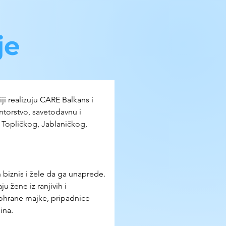
je
biji realizuju CARE Balkans i 
torstvo, savetodavnu i 
 Topličkog, Jablaničkog, 
 biznis i žele da ga unaprede. 
 žene iz ranjivih i 
ohrane majke, pripadnice 
ina.