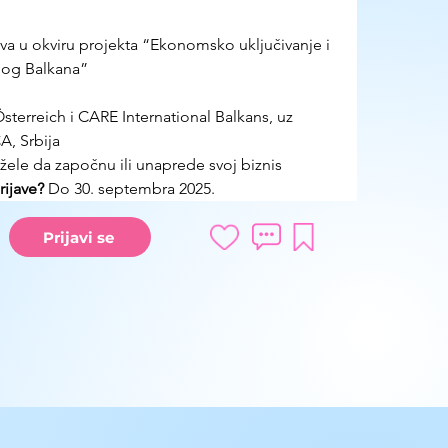
tva u okviru projekta “Ekonomsko uključivanje i 
nog Balkana”
terreich i CARE International Balkans
, uz 
, Srbija
žele da započnu ili unaprede svoj biznis 
ijave?
 Do 30. septembra 2025.
Prijavi se