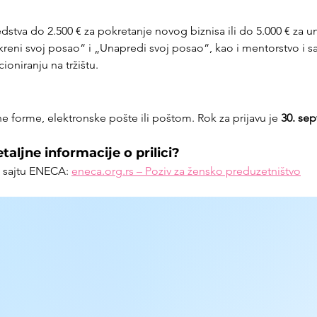
stva do 2.500 € za pokretanje novog biznisa ili do 5.000 € za 
eni svoj posao“ i „Unapredi svoj posao“, kao i mentorstvo i s
ioniranju na tržištu.
 forme, elektronske pošte ili poštom. Rok za prijavu je 
30. se
aljne informacije o prilici?
a sajtu ENECA: 
eneca.org.rs
 – Poziv za žensko preduzetništvo