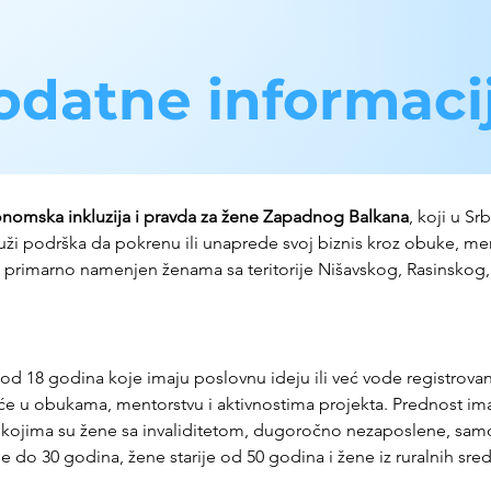
odatne informaci
nomska inkluzija i pravda za žene Zapadnog Balkana
, koji u Sr
uži podrška da pokrenu ili unaprede svoj biznis kroz obuke, men
e primarno namenjen ženama sa teritorije Nišavskog, Rasinskog,
 od 18 godina koje imaju poslovnu ideju ili već vode registrovan
 u obukama, mentorstvu i aktivnostima projekta. Prednost imaju
 kojima su žene sa invaliditetom, dugoročno nezaposlene, sam
 do 30 godina, žene starije od 50 godina i žene iz ruralnih sred