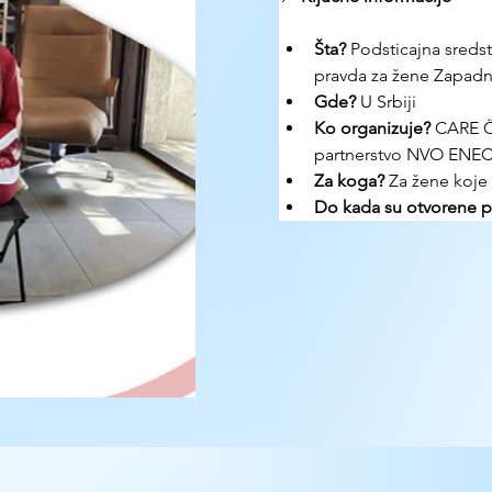
Šta?
 Podsticajna sreds
pravda za žene Zapad
Gde? 
U Srbiji
Ko organizuje? 
CARE Ös
partnerstvo NVO ENECA
Za koga?
 Za žene koje 
Do kada su otvorene pr