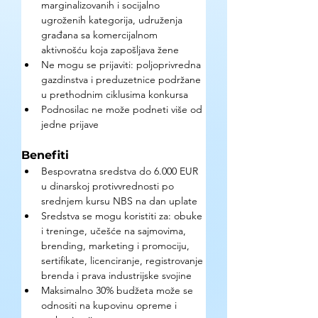
marginalizovanih i socijalno 
ugroženih kategorija, udruženja 
građana sa komercijalnom 
aktivnošću koja zapošljava žene 
Ne mogu se prijaviti: poljoprivredna 
gazdinstva i preduzetnice podržane 
u prethodnim ciklusima konkursa 
Podnosilac ne može podneti više od 
jedne prijave
Benefiti
Bespovratna sredstva do 6.000 EUR 
u dinarskoj protivvrednosti po 
srednjem kursu NBS na dan uplate 
Sredstva se mogu koristiti za: obuke 
i treninge, učešće na sajmovima, 
brending, marketing i promociju, 
sertifikate, licenciranje, registrovanje 
brenda i prava industrijske svojine 
Maksimalno 30% budžeta može se 
odnositi na kupovinu opreme i 