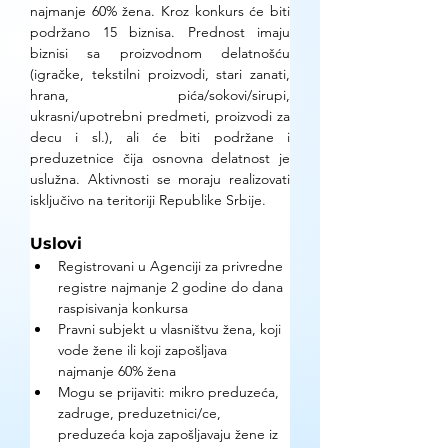
najmanje 60% žena. Kroz konkurs će biti 
podržano 15 biznisa. Prednost imaju 
biznisi sa proizvodnom delatnošću 
(igračke, tekstilni proizvodi, stari zanati, 
hrana, pića/sokovi/sirupi, 
ukrasni/upotrebni predmeti, proizvodi za 
decu i sl.), ali će biti podržane i 
preduzetnice čija osnovna delatnost je 
uslužna. Aktivnosti se moraju realizovati 
isključivo na teritoriji Republike Srbije.
Uslovi
Registrovani u Agenciji za privredne 
registre najmanje 2 godine do dana 
raspisivanja konkursa 
Pravni subjekt u vlasništvu žena, koji 
vode žene ili koji zapošljava 
najmanje 60% žena 
Mogu se prijaviti: mikro preduzeća, 
zadruge, preduzetnici/ce, 
preduzeća koja zapošljavaju žene iz 