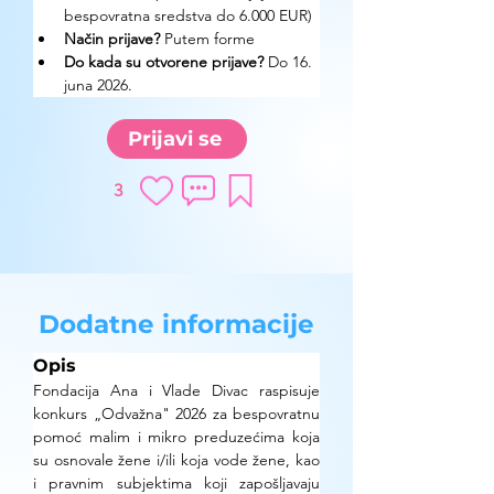
bespovratna sredstva do 6.000 EUR)
Način prijave? 
Putem forme
Do kada su otvorene prijave?
 Do 16. 
juna 2026.
Prijavi se
3
Dodatne informacije
Opis
Fondacija Ana i Vlade Divac raspisuje 
konkurs „Odvažna" 2026 za bespovratnu 
pomoć malim i mikro preduzećima koja 
su osnovale žene i/ili koja vode žene, kao 
i pravnim subjektima koji zapošljavaju 