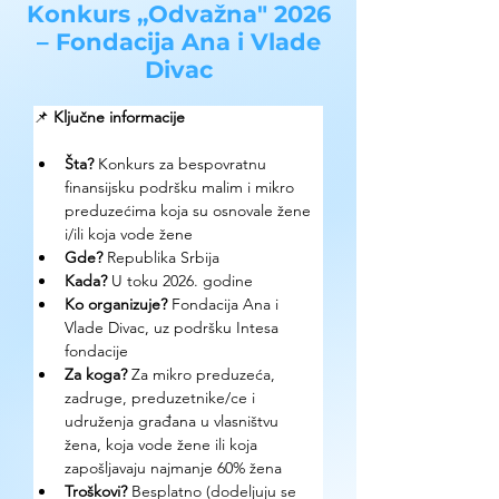
Konkurs „Odvažna" 2026
– Fondacija Ana i Vlade
Divac
📌 
Ključne informacije
Šta? 
Konkurs za bespovratnu 
finansijsku podršku malim i mikro 
preduzećima koja su osnovale žene 
i/ili koja vode žene
Gde? 
Republika Srbija
Kada?
 U toku 2026. godine
Ko organizuje? 
Fondacija Ana i 
Vlade Divac, uz podršku Intesa 
fondacije
Za koga?
 Za mikro preduzeća, 
zadruge, preduzetnike/ce i 
udruženja građana u vlasništvu 
žena, koja vode žene ili koja 
zapošljavaju najmanje 60% žena
Troškovi? 
Besplatno (dodeljuju se 