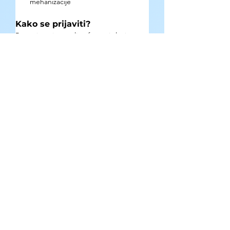
mehanizacije
Kako se prijaviti?
Popunjavanjem online forme i slanjem 
prijavne dokumentacije: link Prijava 
sadrži: prijavni formular, obrazac budžeta 
(Aneks 1), rešenje o upisu u APR, 
godišnje finansijske izveštaje za 2024. i 
2025. godinu Pitanja u vezi sa prijavom 
mogu se postaviti do 25. maja 2026. 
putem e-maila: 
jasamodvazna@divac.com
 Prijave poslate 
na bilo koji drugi način neće biti uzete u 
razmatranje
Gde se mogu pronaći detaljne 
informacije o prilici?
Na 
zvaničnom 
sajtu
.
https://www.divac.com/odvazna2026
?
utm_source=ig&utm_medium=social&ut