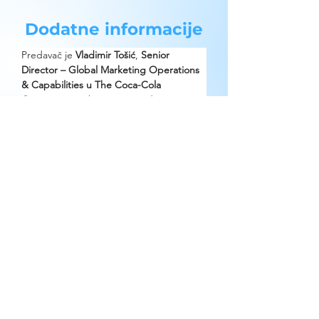
Dodatne informacije
Predavač je 
Vladimir Tošić
, 
Senior 
Director – Global Marketing Operations 
& Capabilities u The Coca-Cola 
Company
, sa iskustvom u vođenju 
globalnih digitalnih proizvoda, timova i 
transformaciji načina rada.
Tema predavanja je 
Leadership in Beta: 
Debug Yourself Before Scaling
. Fokus je 
na šest stilova liderstva, njihovoj pravilnoj 
primeni i kreiranju tima koji može da 
izdrži tempo rasta.
Učešće je besplatno uz obaveznu 
registraciju.