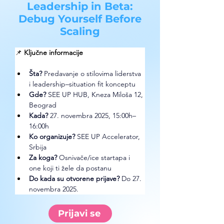
Leadership in Beta:
Debug Yourself Before
Scaling
📌 
Ključne informacije
Šta?
Predavanje o stilovima liderstva 
i leadership–situation fit konceptu 
Gde? 
SEE UP HUB, Kneza Miloša 12, 
Beograd
Kada?
27. novembra 2025, 15:00h–
16:00h
Ko organizuje? 
SEE UP Accelerator
, 
Srbija
Za koga?
Osnivače/ice startapa i 
one koji ti žele da postanu
Do kada su otvorene prijave?
 Do 27. 
novembra 2025.
Prijavi se