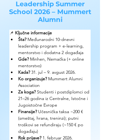
Leadership Summer
School 2026 – Mummert
Alumni
📌 
Ključne informacije
Šta?
 Međunarodni 10-dnevni 
leadership program + e-learning, 
mentorstvo i dodatna 2 događaja
Gde?
 Minhen, Nemačka (+ online 
mentorstvo)
Kada?
 31. jul – 9. avgust 2026.
Ko organizuje?
 Mummert Alumni 
Association
Za koga?
 Studenti i postdiplomci od 
21–26 godina iz Centralne, Istočne i 
Jugoistočne Evrope
Finansije?
 Učesnička taksa ~200 € 
(smeštaj, hrana, treninzi); putni 
troškovi se refundiraju (~150 € po 
događaju)
Rok prijave?
 1. februar 2026.