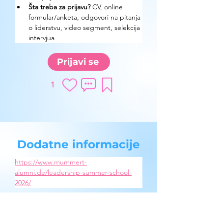
Šta treba za prijavu?
 CV, online 
formular/anketa, odgovori na pitanja 
o liderstvu, video segment, selekcija 
intervjua
Prijavi se
1
Dodatne informacije
https://www.mummert-
alumni.de/leadership-summer-school-
2026/