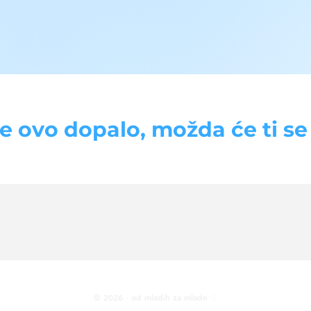
se ovo dopalo, možda će ti se d
© 2026 · od mladih za mlade ♡