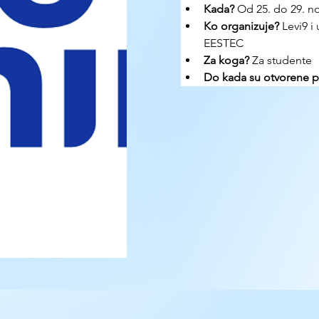
Kada?
 Od 25.
do 29. n
Ko organizuje? 
Levi9 i
EESTEC
Za koga?
 Za studente
Do kada su otvorene pr