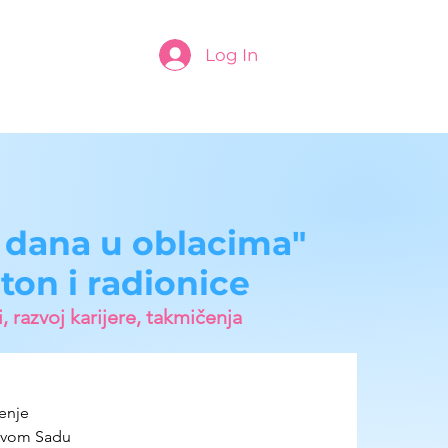
Log In
5 dana u oblacima"
ton i radionice
, razvoj karijere, takmičenja
enje 
ovom Sadu