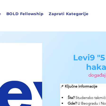
e
BOLD Fellowship
Zaprati Kategorije
Levi9 "
haka
događaji
📌 
Ključne informacije
Šta?
Studensko takmič
Gde? 
U Beogradu i N