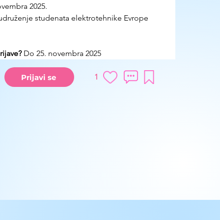
ovembra 2025. 
 udruženje studenata elektrotehnike Evrope 
ijave?
 Do 25. novembra 2025 
1
Prijavi se