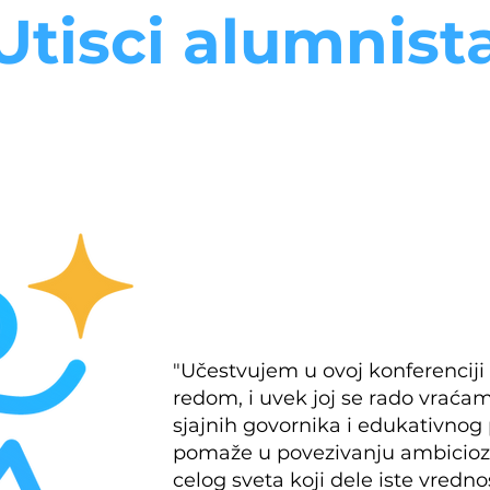
Utisci alumnist
"Učestvujem u ovoj konferenciji
redom, i uvek joj se rado vraća
sjajnih govornika i edukativno
pomaže u povezivanju ambiciozn
celog sveta koji dele iste vredn