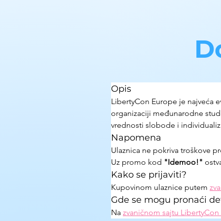
D
Opis
LibertyCon Europe je najveća ev
organizaciji međunarodne studen
vrednosti slobode i individual
Napomena
Ulaznica ne pokriva troškove pr
Uz promo kod 
"Idemoo!"
 ostv
Kako se prijaviti?
Kupovinom ulaznice putem 
zva
Gde se mogu pronaći det
Na 
zvaničnom sajtu LibertyCon