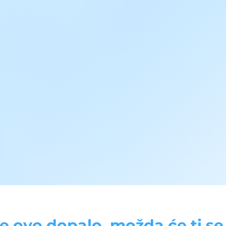
se ovo dopalo, možda će ti se d