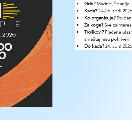
Gde? 
Madrid, Španija
Kada? 
24–26. april 2026
Ko organizuje? 
Student
Za koga? 
Sve zainteres
Troškovi? 
Plaćena ulaz
smeštaj nisu pokriveni
Do kada? 
24. april 2026