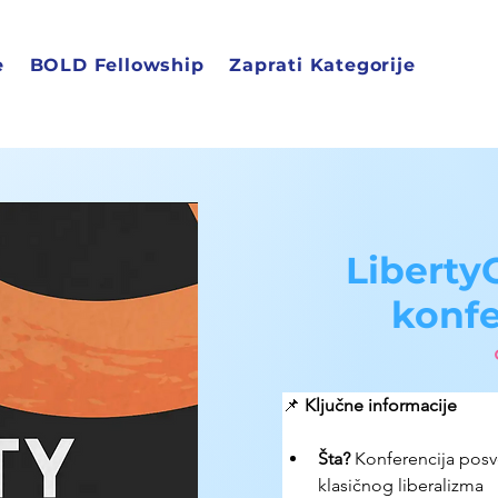
e
BOLD Fellowship
Zaprati Kategorije
Liberty
konfe
📌 
Ključne informacije
Šta?
 Konferencija posv
klasičnog liberalizma