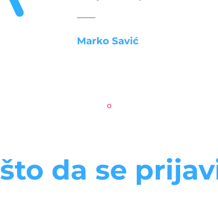
Marko Savić
što da se prijav