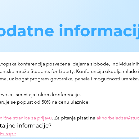
odatne informaci
ropska konferencija posvećena idejama slobode, individualnih p
tske mreže Students for Liberty. Konferencija okuplja mlade iz
izma, uz bogat program govornika, panela i mogućnosti umrežav
evoza i smeštaja tokom konferencije. 
aruje se popust od 50% na cenu ulaznice.
nične stranice za prijavu
. Za pitanja pisati na 
akhorbaladze@stude
aljne informacije?
 Europe
.