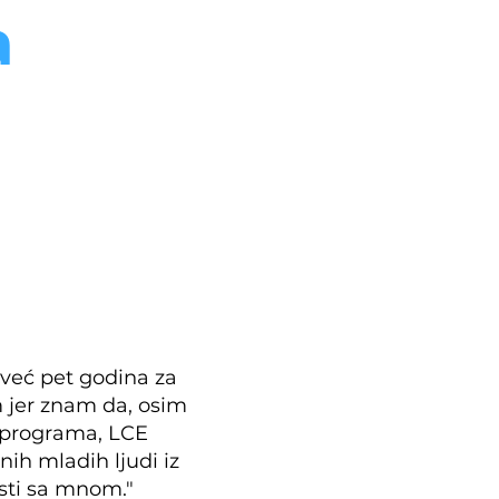
a
 već pet godina za
m jer znam da, osim
g programa, LCE
ih mladih ljudi iz
osti sa mnom."