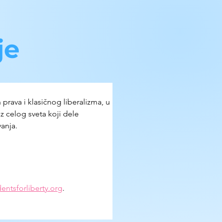
je
rava i klasičnog liberalizma, u 
 celog sveta koji dele 
anja.
ntsforliberty.org
.