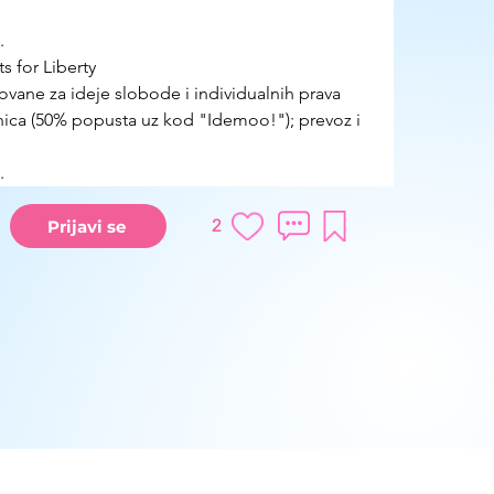
.
s for Liberty
ovane za ideje slobode i individualnih prava
nica (50% popusta uz kod "Idemoo!"); prevoz i 
.
2
Prijavi se