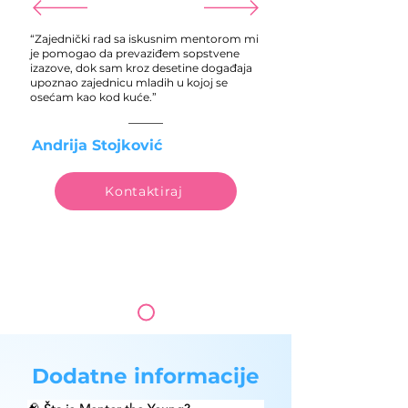
“Zajednički rad sa iskusnim mentorom mi
je pomogao da prevaziđem sopstvene
izazove, dok sam kroz desetine događaja
upoznao zajednicu mladih u kojoj se
osećam kao kod kuće.”
Andrija Stojković
Kontaktiraj
Dodatne informacije