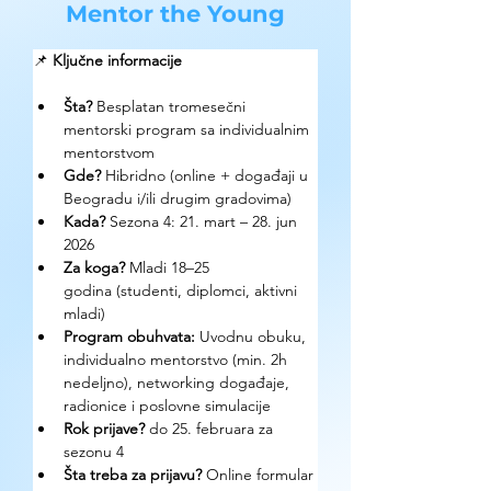
Mentor the Young
📌 
Ključne informacije
Šta?
 Besplatan tromesečni 
mentorski program sa individualnim 
mentorstvom
Gde?
 Hibridno (online + događaji u 
Beogradu i/ili drugim gradovima)
Kada?
 Sezona 4: 21. mart – 28. jun 
2026
Za koga?
 Mladi 18–25 
godina (studenti, diplomci, aktivni 
mladi)
Program obuhvata: 
Uvodnu obuku, 
individualno mentorstvo (min. 2h 
nedeljno), networking događaje, 
radionice i poslovne simulacije
Rok prijave?
 do 25. februara za 
sezonu 4 
Šta treba za prijavu? 
Online formular 