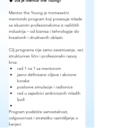
🧠 
Šta je Mentor the Young?
Mentor the Young je tromesečni 
mentorski program koji povezuje mlade 
sa iskusnim profesionalcima iz različitih 
industrija – od biznisa i tehnologije do 
kreativnih i društvenih oblasti.
Cilj programa nije samo savetovanje, već 
strukturiran lični i profesionalni razvoj 
kroz:
rad 1 na 1 sa mentorom
jasno definisane ciljeve i akcione 
korake
poslovne simulacije i radionice
rad u zajednici ambicioznih mladih 
ljudi
Program podstiče samostalnost, 
odgovornost i strateško razmišljanje o 
karijeri.