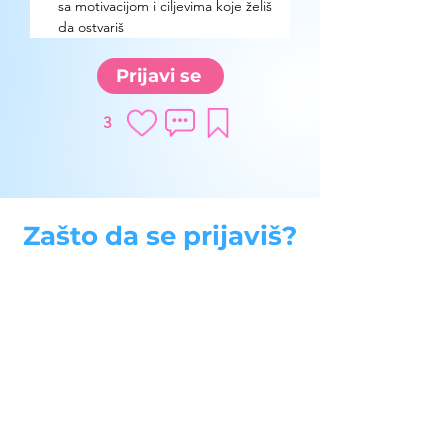
sa motivacijom i ciljevima koje želiš 
da ostvariš
Prijavi se
3
Zašto da se prijaviš?