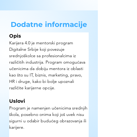
Dodatne informacije
Opis
Karijera 4.0 je mentorski program 
Digitalne Srbije koji povezuje 
srednjoškolce sa profesionalcima iz 
različitih industrija. Program omogućava 
učenicima da dobiju mentora iz oblasti 
kao što su IT, biznis, marketing, pravo, 
HR i druge, kako bi bolje upoznali 
različite karijerne opcije.
Uslovi
Program je namenjen učenicima srednjih 
škola, posebno onima koji još uvek nisu 
sigurni u odabir budućeg obrazovanja ili 
karijere.