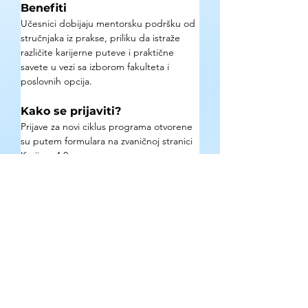
Benefiti
Učesnici dobijaju mentorsku podršku od 
stručnjaka iz prakse, priliku da istraže 
različite karijerne puteve i praktične 
savete u vezi sa izborom fakulteta i 
poslovnih opcija.
Kako se prijaviti?
Prijave za novi ciklus programa otvorene 
su putem formulara na zvaničnoj stranici 
Karijera 4.0.
Gde se mogu pronaći detaljne 
informacije o prilici?
Zvanična stranica: 
dsi.rs/karijera40