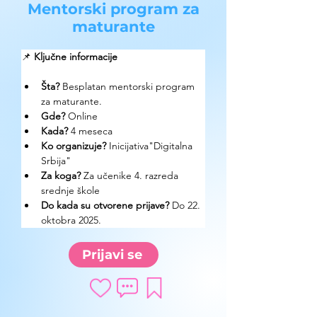
Mentorski program za
maturante
📌 
Ključne informacije
Šta?
 Besplatan m
entorski program 
za maturante.
Gde? 
Online
Kada?
 4 meseca
Ko organizuje? 
Inicijativa"Digitalna 
Srbija"
Za koga?
 Za učenike 4. razreda 
srednje škole
Do kada su otvorene prijave?
 Do 22. 
oktobra 2025.
Prijavi se