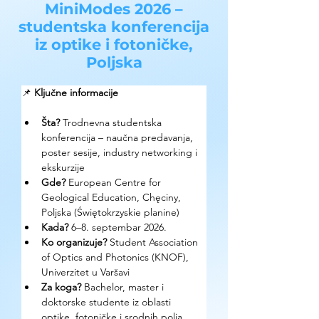
MiniModes 2026 –
studentska konferencija
iz optike i fotoničke,
Poljska
📌 
Ključne informacije
Šta? 
Trodnevna studentska 
konferencija – naučna predavanja, 
poster sesije, industry networking i 
ekskurzije
Gde? 
European Centre for 
Geological Education, Chęciny, 
Poljska (Świętokrzyskie planine)
Kada?
 6–8. septembar 2026.
Ko organizuje? 
Student Association 
of Optics and Photonics (KNOF), 
Univerzitet u Varšavi
Za koga? 
Bachelor, master i 
doktorske studente iz oblasti 
optike, fotoničke i srodnih polja