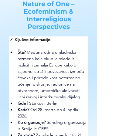
Nature of One –
Ecofeminism &
Interreligious
Perspectives
📌 
Ključne informacije
Šta?
Međunarodna omladinska 
razmena koja okuplja mlade iz 
različitih zemalja Evrope kako bi 
zajedno istražili povezanost između 
čoveka i prirode kroz neformalno 
učenje, diskusije, radionice na 
otvorenom, umetničke aktivnosti, 
lični razvoj i interkulturalni dijalog.
Gde? 
Starkov i Berlin
Kada?
 Od 28. marta do 4. aprila 
2026. 
Ko organizuje? 
Sending organizacija 
iz Srbije je CRPS
Za koga?
 Za mlade između 16 i 21 