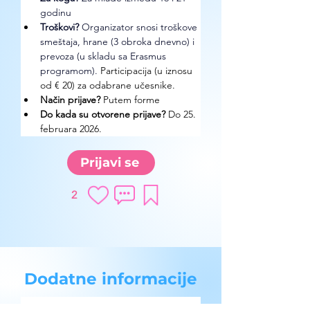
godinu
Troškovi? 
Organizator snosi troškove 
smeštaja, hrane (3 obroka dnevno) i 
prevoza (u skladu sa Erasmus 
programom).
 Participacija (u iznosu 
od € 20) za odabrane učesnike.
Način prijave? 
Putem forme
Do kada su otvorene prijave?
 Do 25. 
februara 2026.
Prijavi se
2
Dodatne informacije