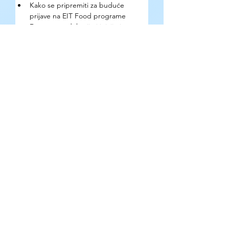
Kako se pripremiti za buduće 
prijave na EIT Food programe
Dostupne edukacije i inicijative za 
razvoj inovativnih rešenja
Kako se prijaviti?
Učešće je besplatno uz prethodnu 
prijavu putem Google Form formulara. 
Rok za prijave je 28. jun 2026.
Gde se mogu pronaći detaljne 
informacije?
Organizator: NALED | Više informacija 
na: naled.rs | EIT Food: eitfood.eu