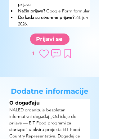
prijavu
Način prijave? 
Google Form formular
Do kada su otvorene prijave? 
28. jun 
2026.
Prijavi se
1
Dodatne informacije
O događaju
NALED organizuje besplatan 
informativni događaj „Od ideje do 
prijave — EIT Food programi za 
startape“ u okviru projekta EIT Food 
Country Representative. Događaj će 