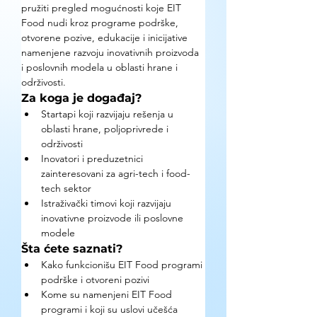
pružiti pregled mogućnosti koje EIT 
Food nudi kroz programe podrške, 
otvorene pozive, edukacije i inicijative 
namenjene razvoju inovativnih proizvoda 
i poslovnih modela u oblasti hrane i 
održivosti.
Za koga je događaj?
Startapi koji razvijaju rešenja u 
oblasti hrane, poljoprivrede i 
održivosti
Inovatori i preduzetnici 
zainteresovani za agri-tech i food-
tech sektor
Istraživački timovi koji razvijaju 
inovativne proizvode ili poslovne 
modele
Šta ćete saznati?
Kako funkcionišu EIT Food programi 
podrške i otvoreni pozivi
Kome su namenjeni EIT Food 
programi i koji su uslovi učešća