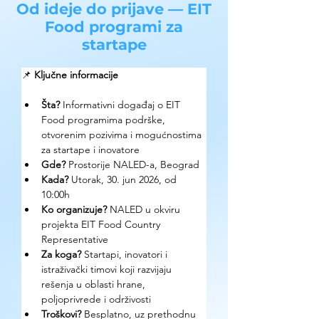
Od ideje do prijave — EIT
Food programi za
startape
📌 
Ključne informacije
Šta? 
Informativni događaj o EIT 
Food programima podrške, 
otvorenim pozivima i mogućnostima 
za startape i inovatore
Gde? 
Prostorije NALED-a, Beograd
Kada? 
Utorak, 30. jun 2026, od 
10:00h
Ko organizuje? 
NALED u okviru 
projekta EIT Food Country 
Representative
Za koga? 
Startapi, inovatori i 
istraživački timovi koji razvijaju 
rešenja u oblasti hrane, 
poljoprivrede i održivosti
Troškovi? 
Besplatno, uz prethodnu 