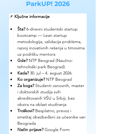
ParkUP! 2026
📌 
Ključne informacije
Šta? 
6-dnevni studentski startup 
bootcamp — Lean startup 
metodologija, validacija problema, 
razvoj inovativnih rešenja u timovima 
uz podršku mentora
Gde? 
NTP Beograd (Naučno-
tehnološki park Beograd)
Kada? 
30. jul – 4. avgust 2026.
Ko organizuje? 
NTP Beograd
Za koga? 
Studenti osnovnih, master 
i doktorskih studija svih 
akreditovanih VŠU u Srbiji, bez 
obzira na oblast studiranja
Troškovi? 
Besplatno; prevoz i 
smeštaj obezbeđeni za učesnike van 
Beograda
Način prijave? 
Google Form 