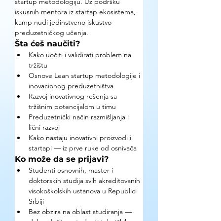
startup metodologiju. Uz podršku 
iskusnih mentora iz startap ekosistema, 
kamp nudi jedinstveno iskustvo 
preduzetničkog učenja.
Šta ćeš naučiti?
Kako uočiti i validirati problem na 
tržištu
Osnove Lean startup metodologije i 
inovacionog preduzetništva
Razvoj inovativnog rešenja sa 
tržišnim potencijalom u timu
Preduzetnički način razmišljanja i 
lični razvoj
Kako nastaju inovativni proizvodi i 
startapi — iz prve ruke od osnivača
Ko može da se prijavi?
Studenti osnovnih, master i 
doktorskih studija svih akreditovanih 
visokoškolskih ustanova u Republici 
Srbiji
Bez obzira na oblast studiranja — 