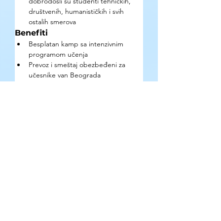
dobrodošli su studenti tehničkih, 
društvenih, humanističkih i svih 
ostalih smerova
Benefiti
Besplatan kamp sa intenzivnim 
programom učenja
Prevoz i smeštaj obezbeđeni za 
učesnike van Beograda
Mentorstvo iskusnih osnivača 
startapa i stručnjaka iz NTP Beograd 
zajednice
Timski rad sa studentima različitih 
fakulteta iz cele Srbije
Kako se prijaviti?
Popunite Google Form formular do 16. 
jula 2026.
Gde se mogu pronaći detaljne 
informacije?
Organizator: NTP Beograd | ntp.rs | 
Instagram: @ntpbeograd