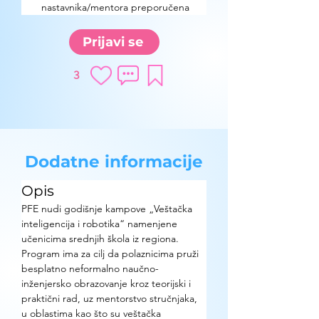
nastavnika/mentora preporučena
Prijavi se
3
Dodatne informacije
Opis
PFE nudi godišnje kampove „Veštačka 
inteligencija i robotika“ namenjene 
učenicima srednjih škola iz regiona. 
Program ima za cilj da polaznicima pruži 
besplatno neformalno naučno-
inženjersko obrazovanje kroz teorijski i 
praktični rad, uz mentorstvo stručnjaka, 
u oblastima kao što su veštačka 