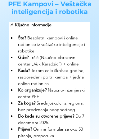
PFE Kampovi – Veštačka
inteligencija i robotika
📌 
Ključne informacije
Šta?
 Besplatni kampovi i online 
radionice iz veštačke inteligencije i 
robotike
Gde? 
Tršić (Naučno-obrazovni 
centar „Vuk Karadžić”) + online
Kada?
 Tokom cele školske godine, 
raspoređeni po tri kampa + jedna 
online radionica
Ko organizuje? 
Naučno-inženjerski 
centar PFE
Za koga?
 Srednjoškolci iz regiona, 
bez predznanja neophodnog
Do kada su otvorene prijave?
 Do 7. 
decembra 2025.
Prijava?
 Online formular sa oko 50 
pitanja, preporuka 