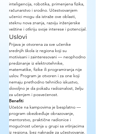
inteligencija, robotika, primenjena fizika, 
računarstvo i srodno. Učestvovanjem 
učenici mogu da istraže ove oblasti, 
steknu nova znanja, razviju inženjerske 
veštine i otkriju svoje interese i potencijal.
Uslovi
Prijava je otvorena za sve učenike 
srednjih škola iz regiona koji su 
motivisani i zainteresovani — neophodno 
predznanje iz elektrotehnike, 
matematike, fizike ili programiranja nije 
uslov. Program je otvoren i za one koji 
nemaju prethodno tehničko iskustvo, 
dovoljno je da pokažu radoznalost, želju 
za učenjem i posvećenost.
Benefiti
Učešće na kampovima je besplatno — 
program obezbeđuje obrazovanje, 
mentorstvo, praktične radionice i 
mogućnost učenja u grupi sa vršnjacima 
iz regiona, bez naknade za učestvovanje. 