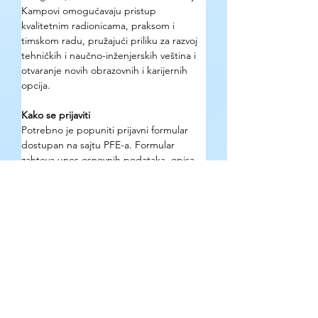
Kampovi omogućavaju pristup 
kvalitetnim radionicama, praksom i 
timskom radu, pružajući priliku za razvoj 
tehničkih i naučno-inženjerskih veština i 
otvaranje novih obrazovnih i karijernih 
opcija.
Kako se prijaviti
Potrebno je popuniti prijavni formular 
dostupan na sajtu PFE-a. Formular 
zahteva unos osnovnih podataka, opisa 
interesovanja i motivacije. Za 
popunjavanje formulara je potreban 
Google nalog, ali ukoliko ga nemate, 
postoji mogućnost alternativne prijave 
putem mejla. Rok za podnošenje prijave 
je navedeni datum na sajtu — u 
aktuelnom ciklusu je 7. decembar 2025. 
u 23:00.
Gde se mogu pronaći detaljne 