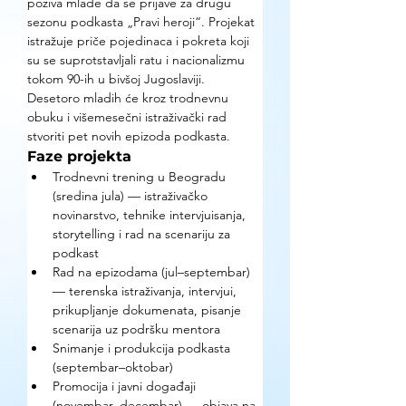
poziva mlade da se prijave za drugu 
sezonu podkasta „Pravi heroji“. Projekat 
istražuje priče pojedinaca i pokreta koji 
su se suprotstavljali ratu i nacionalizmu 
tokom 90-ih u bivšoj Jugoslaviji. 
Desetoro mladih će kroz trodnevnu 
obuku i višemesečni istraživački rad 
stvoriti pet novih epizoda podkasta.
Faze projekta
Trodnevni trening u Beogradu 
(sredina jula) — istraživačko 
novinarstvo, tehnike intervjuisanja, 
storytelling i rad na scenariju za 
podkast
Rad na epizodama (jul–septembar) 
— terenska istraživanja, intervjui, 
prikupljanje dokumenata, pisanje 
scenarija uz podršku mentora
Snimanje i produkcija podkasta 
(septembar–oktobar)
Promocija i javni događaji 
(novembar–decembar) — objava na 