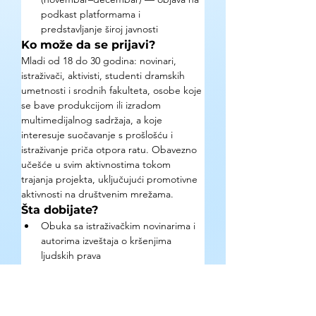
podkast platformama i 
predstavljanje široj javnosti
Ko može da se prijavi?
Mladi od 18 do 30 godina: novinari, 
istraživači, aktivisti, studenti dramskih 
umetnosti i srodnih fakulteta, osobe koje 
se bave produkcijom ili izradom 
multimedijalnog sadržaja, a koje 
interesuje suočavanje s prošlošću i 
istraživanje priča otpora ratu. Obavezno 
učešće u svim aktivnostima tokom 
trajanja projekta, uključujući promotivne 
aktivnosti na društvenim mrežama.
Šta dobijate?
Obuka sa istraživačkim novinarima i 
autorima izveštaja o kršenjima 
ljudskih prava
Mentorska podrška kroz ceo proces 
istraživanja, pisanja i produkcije
Smeštaj, ishrana i prevoz tokom 
projektnih aktivnosti pokriveni