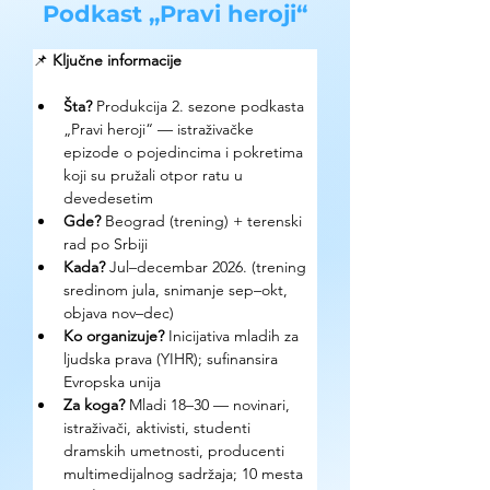
Podkast „Pravi heroji“
📌 
Ključne informacije
Šta? 
Produkcija 2. sezone podkasta 
„Pravi heroji“ — istraživačke 
epizode o pojedincima i pokretima 
koji su pružali otpor ratu u 
devedesetim
Gde? 
Beograd (trening) + terenski 
rad po Srbiji
Kada? 
Jul–decembar 2026. (trening 
sredinom jula, snimanje sep–okt, 
objava nov–dec)
Ko organizuje? 
Inicijativa mladih za 
ljudska prava (YIHR); sufinansira 
Evropska unija
Za koga? 
Mladi 18–30 — novinari, 
istraživači, aktivisti, studenti 
dramskih umetnosti, producenti 
multimedijalnog sadržaja; 10 mesta