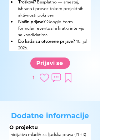
Troškovi? 
Besplatno — smeštaj, 
ishrana i prevoz tokom projektnih 
aktivnosti pokriveni
Način prijave? 
Google Form 
formular; eventualni kratki intervjui 
sa kandidatima
Do kada su otvorene prijave? 
10. jul 
2026.
Prijavi se
1
Dodatne informacije
O projektu
Inicijativa mladih za ljudska prava (YIHR) 