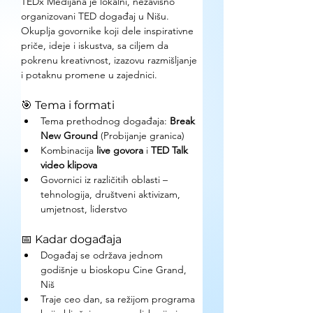
TEDx Medijana je lokalni, nezavisno 
organizovani TED događaj u Nišu. 
Okuplja govornike koji dele inspirativne 
priče, ideje i iskustva, sa ciljem da 
pokrenu kreativnost, izazovu razmišljanje 
i potaknu promene u zajednici.
🎯 Tema i formati
Tema prethodnog događaja: 
Break 
New Ground
 (Probijanje granica)
Kombinacija 
live govora
 i 
TED Talk 
video klipova
Govornici iz različitih oblasti – 
tehnologija, društveni aktivizam, 
umjetnost, liderstvo
📅 Kadar događaja
Događaj se održava jednom 
godišnje u bioskopu Cine Grand, 
Niš
Traje ceo dan, sa režijom programa 