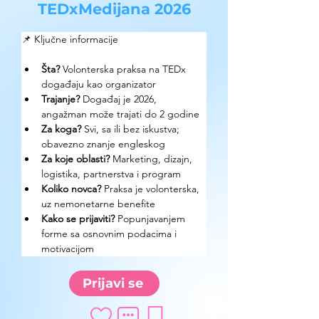
TEDxMedijana 2026
📌 Ključne informacije 
Šta?
 Volonterska praksa na TEDx 
događaju kao organizator
Trajanje?
 Događaj je 2026, 
angažman može trajati do 2 godine
Za koga?
 Svi, sa ili bez iskustva; 
obavezno znanje engleskog
Za koje oblasti?
 Marketing, dizajn, 
logistika, partnerstva i program
Koliko novca?
 Praksa je volonterska, 
uz nemonetarne benefite
Kako se prijaviti?
 Popunjavanjem 
forme sa osnovnim podacima i 
motivacijom
Prijavi se