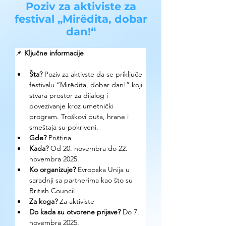
Poziv za aktiviste za
festival „Mirëdita, dobar
dan!“
📌 
Ključne informacije
Šta?
Poziv za aktivste da se priključe 
festivalu “Mirëdita, dobar dan!” koji 
stvara prostor za dijalog i 
povezivanje kroz umetnički 
program. Troškovi puta, hrane i 
smeštaja su pokriveni.
Gde? 
Priština
Kada?
 Od 20. novembra do 22. 
novembra 2025. 
Ko organizuje? 
Evropska Unija u 
saradnji sa partnerima kao što su 
British Council
Za koga?
 Za aktiviste
Do kada su otvorene prijave?
 Do 7. 
novembra 2025. 